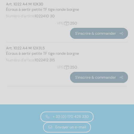
Art. 1022 A4 M 10X30
Écrous à sertir petite TF tige ronde borgne
1022
(14)
Numéro d'article
1022410 30
VPE
250
Matériaux
S'inscrire & commander
A2
(7)
Art. 1022 A4 M 12X31,5
A4
(7)
Écrous à sertir petite TF tige ronde borgne
Numéro d'article
1022412 315
VPE
250
Hauteur de la tête
S'inscrire & commander
0,8
(10)
1
(4)
Diamètre intérieur
+ 33 (0) 170 428 330
Envoyer un e-mail
3
(2)