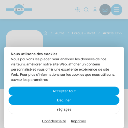
Autre
Ecrous + Rivet
Article 1022
Nous utilisons des cookies
Article 1022
Nous pouvons les placer pour analyser les données de nos
visiteurs, améliorer notre site Web, afficher un contenu
personnalisé et vous offrir une excellente expérience de site
Web. Pour plus d'informations sur les cookies que nous utilisons,
Filtre
ouvrez les paramètres.
Accepter tout
Décliner
14 Article trouvé
réglages
Confidenciaité
Imprimer
Désignation
UE