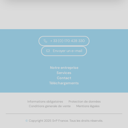
6,4
(6)
8,4
(6)
10,5
(6)
13
(6)
15
(6)
17
(6)
+ 33 (0) 170 428 330
Diamètre extérieur
19
(6)
Envoyer un e-mail
21
(6)
23
(6)
14
(4)
Notre entreprise
25
(6)
Services
17
(4)
28
(6)
Contact
19
(4)
Téléchargements
31
(6)
22
(4)
34
(6)
26
(4)
37
(6)
Informations obligatoires
Protection de données
30
(4)
Conditions generale de vente
Mentions légales
40
(6)
33
(4)
Appliquer un filtre
35
(1)
©
Copyright 2025 S+P France. Tous les droits réservés.
36
(3)