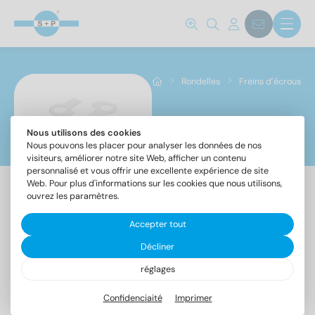
Norm No.
93
(34)
432
(34)
Rondelles
Freins d´écrous
463
(34)
Matériaux
Nous utilisons des cookies
Freins d´écrous
Nous pouvons les placer pour analyser les données de nos
visiteurs, améliorer notre site Web, afficher un contenu
A2
(51)
personnalisé et vous offrir une excellente expérience de site
Web. Pour plus d'informations sur les cookies que nous utilisons,
A4
(51)
ouvrez les paramètres.
Accepter tout
Diamètre intérieur
DIN
DIN
DIN
Décliner
432
463
93
réglages
4,3
(6)
Confidenciaité
Imprimer
5,3
(6)