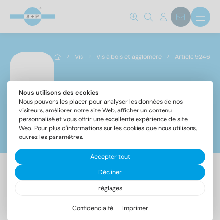
Norm No.
9246
(32)
Vis
Vis à bois et aggloméré
Article 9246
Matériaux
C1
(32)
Nous utilisons des cookies
Article 9246
Nous pouvons les placer pour analyser les données de nos
visiteurs, améliorer notre site Web, afficher un contenu
personnalisé et vous offrir une excellente expérience de site
Diamètre
Web. Pour plus d'informations sur les cookies que nous utilisons,
Filtre
ouvrez les paramètres.
3,5
(2)
Accepter tout
4
(7)
4,5
(8)
Décliner
32 Article trouvé
5
(8)
réglages
6
(7)
Confidenciaité
Imprimer
Désignation
UE