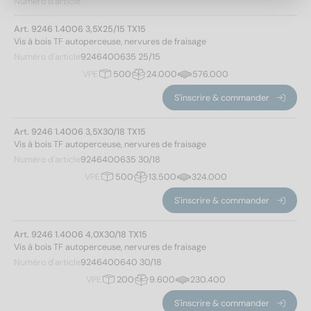
Numéro d'article
Longueur totale
Art. 9246 1.4006 3,5X25/15 TX15
Vis à bois TF autoperceuse, nervures de fraisage
Numéro d'article
9246400635 25/15
25
(1)
VPE
500
24.000
576.000
30
(3)
S'inscrire & commander
35
(2)
40
(3)
Art. 9246 1.4006 3,5X30/18 TX15
45
(3)
Vis à bois TF autoperceuse, nervures de fraisage
50
(3)
Numéro d'article
9246400635 30/18
60
(4)
VPE
500
13.500
324.000
70
(3)
Modèle de filetage
S'inscrire & commander
80
(3)
90
(2)
Filetage de vis pour panneaux d'aggloméré
(32)
Art. 9246 1.4006 4,0X30/18 TX15
100
(2)
Vis à bois TF autoperceuse, nervures de fraisage
Numéro d'article
9246400640 30/18
120
(1)
Hauteur de la tête
Appliquer un filtre
VPE
200
9.600
230.400
140
(1)
160
(1)
S'inscrire & commander
2,1
(2)