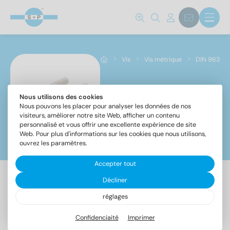
Vis
Vis métrique
DIN 963
Nous utilisons des cookies
DIN 963
Nous pouvons les placer pour analyser les données de nos
visiteurs, améliorer notre site Web, afficher un contenu
personnalisé et vous offrir une excellente expérience de site
Web. Pour plus d'informations sur les cookies que nous utilisons,
Filtre
ouvrez les paramètres.
Accepter tout
Décliner
510 Article trouvé
réglages
Confidenciaité
Imprimer
Désignation
UE