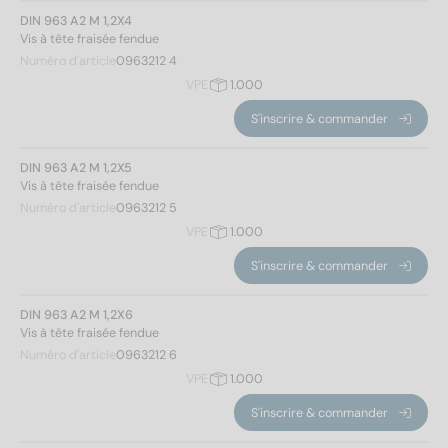
5
(52)
DIN 963 A2 M 1,2X4
Vis à tête fraisée fendue
6
(58)
2
(6)
Numéro d'article
0963212 4
8
(46)
3
(14)
VPE
1.000
10
(36)
4
(18)
S'inscrire & commander
12
(26)
5
(18)
16
(36)
6
(22)
DIN 963 A2 M 1,2X5
Vis à tête fraisée fendue
8
(22)
Numéro d'article
0963212 5
10
(24)
VPE
1.000
12
(20)
Modèle de filetage
14
(18)
S'inscrire & commander
16
(20)
Métrique
(510)
DIN 963 A2 M 1,2X6
18
(16)
Vis à tête fraisée fendue
20
(22)
Hauteur de la tête
Numéro d'article
0963212 6
22
(16)
VPE
1.000
25
(22)
S'inscrire & commander
28
(6)
0,6
(14)
30
(22)