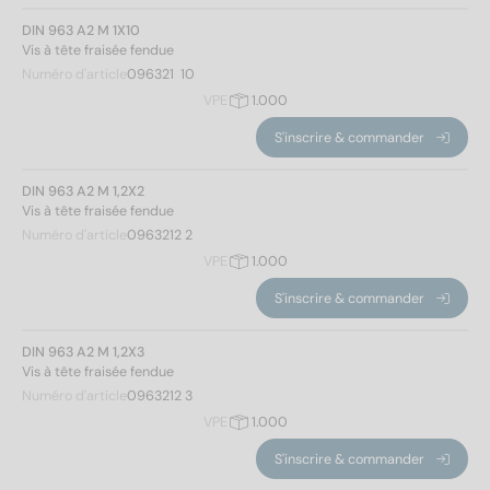
Matériaux
DIN 963 A2 M 1X10
Vis à tête fraisée fendue
A2
(255)
Numéro d'article
096321  10
A4
(255)
VPE
1.000
S'inscrire & commander
Diamètre
DIN 963 A2 M 1,2X2
Vis à tête fraisée fendue
Numéro d'article
0963212 2
1
(14)
VPE
1.000
1,2
(14)
S'inscrire & commander
1,4
(14)
1,6
(20)
DIN 963 A2 M 1,2X3
2
(34)
Vis à tête fraisée fendue
Numéro d'article
0963212 3
2,5
(30)
VPE
1.000
3
(40)
3,5
(38)
S'inscrire & commander
Longueur totale
4
(52)