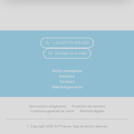
oreilles,
oreilles,
8
(4)
forme
forme
10
(4)
américaine
allemande
12
(4)
14
(4)
Modèle de filetage
16
(4)
18
(2)
+ 33 (0) 170 428 330
Métrique
(38)
20
(2)
Envoyer un e-mail
Résistance de traction
Notre entreprise
500
(38)
Services
Contact
Téléchargements
Hauteur
Informations obligatoires
Protection de données
Conditions generale de vente
Mentions légales
Appliquer un filtre
3,2
(4)
4
(2)
©
Copyright 2025 S+P France. Tous les droits réservés.