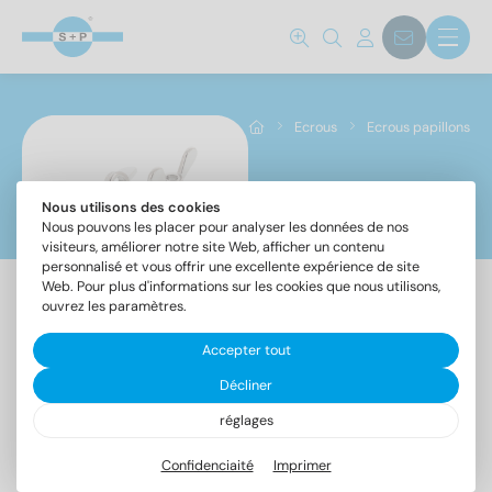
Norm No.
315
(38)
Ecrous
Ecrous papillons
Matériaux
A2
(19)
Nous utilisons des cookies
Ecrous papillons
Nous pouvons les placer pour analyser les données de nos
A4
(19)
visiteurs, améliorer notre site Web, afficher un contenu
personnalisé et vous offrir une excellente expérience de site
Web. Pour plus d'informations sur les cookies que nous utilisons,
Diamètre
ouvrez les paramètres.
Accepter tout
Article
DIN
Décliner
3
(2)
315
315
4
(4)
réglages
-
-
Écrous
Écrous
5
(4)
Confidenciaité
Imprimer
à
à
6
(4)