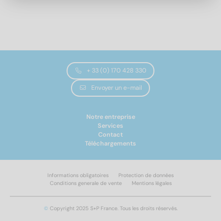
4
(7)
5
(6)
6
(8)
Longueur totale
8
(8)
+ 33 (0) 170 428 330
3
(4)
Envoyer un e-mail
4
(5)
5
(6)
6
(7)
Notre entreprise
Services
8
(6)
Contact
10
(7)
Téléchargements
12
(6)
16
(5)
Forme de la tête
Informations obligatoires
Protection de données
20
(4)
Conditions generale de vente
Mentions légales
25
(2)
Tête semi-ronde
(57)
Appliquer un filtre
30
(2)
©
Copyright 2025 S+P France. Tous les droits réservés.
35
(2)