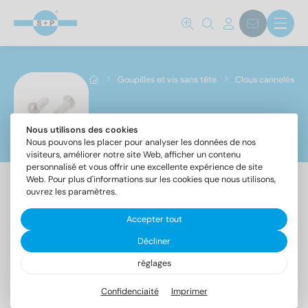
Norm No.
1476
(57)
Goupilles et vis sans tête
Clous cannelés
Matériaux
A2
(57)
Nous utilisons des cookies
Clous cannelés
Nous pouvons les placer pour analyser les données de nos
visiteurs, améliorer notre site Web, afficher un contenu
personnalisé et vous offrir une excellente expérience de site
Diamètre
Web. Pour plus d'informations sur les cookies que nous utilisons,
ouvrez les paramètres.
Accepter tout
1,4
(4)
DIN
Décliner
1,6
(4)
1476
2
(6)
réglages
2,5
(7)
Confidenciaité
Imprimer
3
(7)