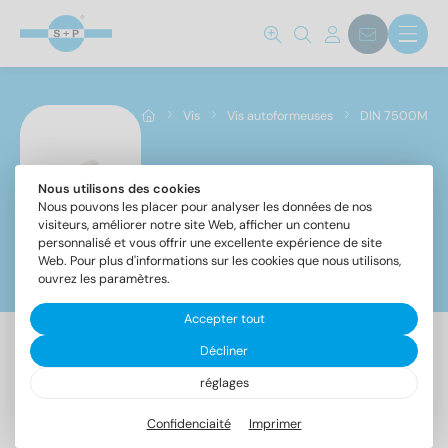
Norm No.
7500 ME
(70)
Vis
Vis autoformeuses
DIN 7500M
Matériaux
A2
(70)
Nous utilisons des cookies
DIN 7500M
Nous pouvons les placer pour analyser les données de nos
visiteurs, améliorer notre site Web, afficher un contenu
personnalisé et vous offrir une excellente expérience de site
Diamètre
Web. Pour plus d'informations sur les cookies que nous utilisons,
Filtre
ouvrez les paramètres.
2,5
(12)
Accepter tout
3
(14)
4
(16)
Décliner
70 Article trouvé
5
(14)
réglages
6
(14)
Confidenciaité
Imprimer
Désignation
UE