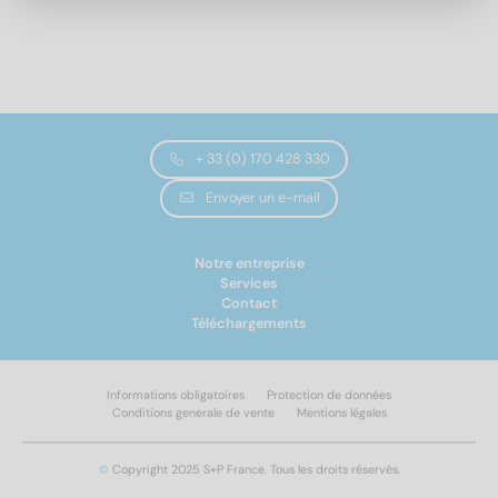
marteau
8
(1)
Longueur totale
19,5
(1)
+ 33 (0) 170 428 330
Modèle de filetage
Envoyer un e-mail
Métrique
(1)
Notre entreprise
Services
Contact
Résistance de traction
Téléchargements
700
(1)
Informations obligatoires
Protection de données
Conditions generale de vente
Mentions légales
Appliquer un filtre
©
Copyright 2025 S+P France. Tous les droits réservés.