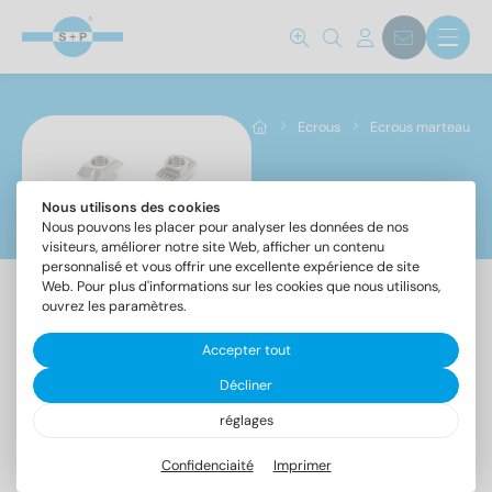
Ecrous
Ecrous marteau
Norm No.
Nous utilisons des cookies
Ecrous marteau
Nous pouvons les placer pour analyser les données de nos
visiteurs, améliorer notre site Web, afficher un contenu
9023
(1)
personnalisé et vous offrir une excellente expérience de site
Web. Pour plus d'informations sur les cookies que nous utilisons,
ouvrez les paramètres.
Matériaux
Accepter tout
A4
(1)
Article
Décliner
9023
réglages
-
Diamètre
Ecrous
Confidenciaité
Imprimer
à