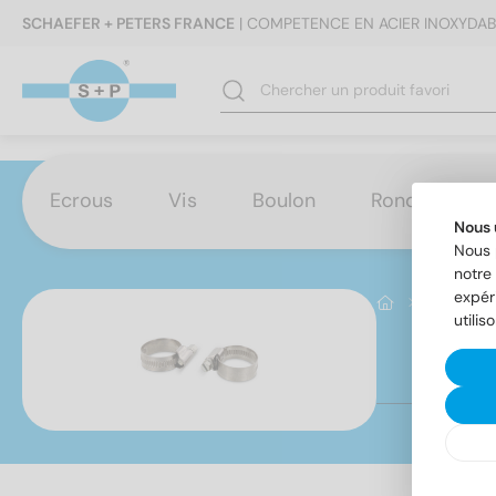
SCHAEFER + PETERS FRANCE
| COMPETENCE EN ACIER INOXYDAB
Ecrous
Vis
Boulon
Rondelles
Nous 
Nous 
notre 
expér
Autre
utilis
DI