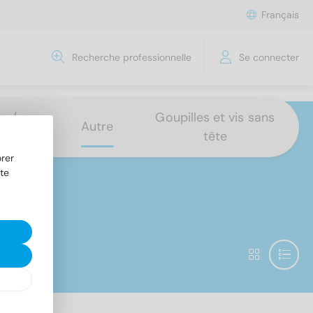
Français
Recherche professionnelle
Se connecter
s /
Goupilles et vis sans
Autre
tête
rer
te