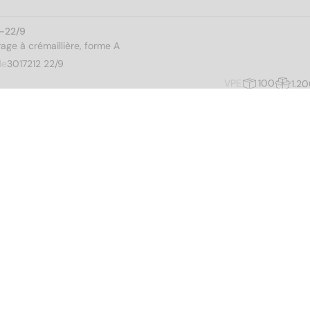
2-22/9
rage à crémaillière, forme A
le
3017212 22/9
VPE
100
1.2
2-22/12
rage à crémaillière, forme A
le
3017212 22/12
VPE
100
1.2
6-27/9
rage à crémaillière, forme A
le
3017216 27/9