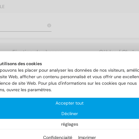
LE
Fixation de charges
Câbles / Chaîne
lourdes
Accessoires
utilisons des cookies
pouvons les placer pour analyser les données de nos visiteurs, amélio
site Web, afficher un contenu personnalisé et vous offrir une excellen
ience de site Web. Pour plus d'informations sur les cookies que nous
Colliers de serrage
DIN 3017
ons, ouvrez les paramètres.
Accepter tout
N 3017
Décliner
réglages
Confidenciaité
Imprimer