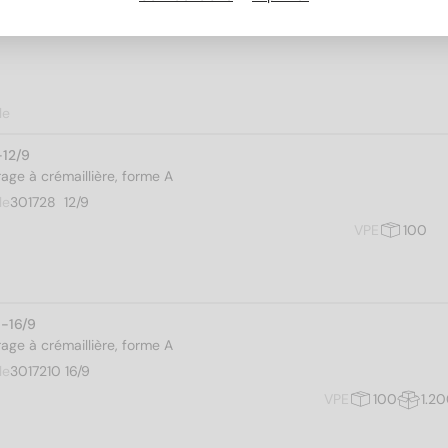
le
-12/9
rage à crémaillière, forme A
le
301728  12/9
VPE
100
0-16/9
rage à crémaillière, forme A
le
3017210 16/9
VPE
100
1.2