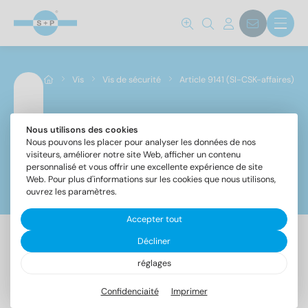
Norm No.
9141
(40)
Vis
Vis de sécurité
Article 9141 (SI-CSK-affaires)
Matériaux
A2
(40)
Nous utilisons des cookies
Article 9141 (SI-CSK-affaires)
Nous pouvons les placer pour analyser les données de nos
visiteurs, améliorer notre site Web, afficher un contenu
personnalisé et vous offrir une excellente expérience de site
Diamètre
Web. Pour plus d'informations sur les cookies que nous utilisons,
Filtre
ouvrez les paramètres.
6
(11)
Accepter tout
8
(12)
10
(9)
Décliner
40 Article trouvé
12
(8)
réglages
Confidenciaité
Imprimer
Désignation
UE
Longueur totale