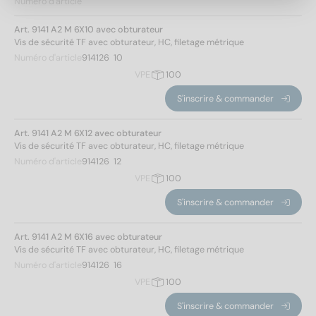
Numéro d'article
Art. 9141 A2 M 6X10 avec obturateur
Vis de sécurité TF avec obturateur, HC, filetage métrique
10
(2)
Numéro d'article
914126  10
12
(2)
VPE
100
16
(3)
S'inscrire & commander
20
(4)
25
(4)
Art. 9141 A2 M 6X12 avec obturateur
30
(4)
Vis de sécurité TF avec obturateur, HC, filetage métrique
35
(4)
Numéro d'article
914126  12
40
(4)
VPE
100
Modèle de filetage
45
(4)
S'inscrire & commander
50
(4)
Métrique
(40)
60
(4)
Art. 9141 A2 M 6X16 avec obturateur
Vis de sécurité TF avec obturateur, HC, filetage métrique
70
(1)
Hauteur de la tête
Numéro d'article
914126  16
Appliquer un filtre
VPE
100
3,45
(11)
S'inscrire & commander
4,6
(12)