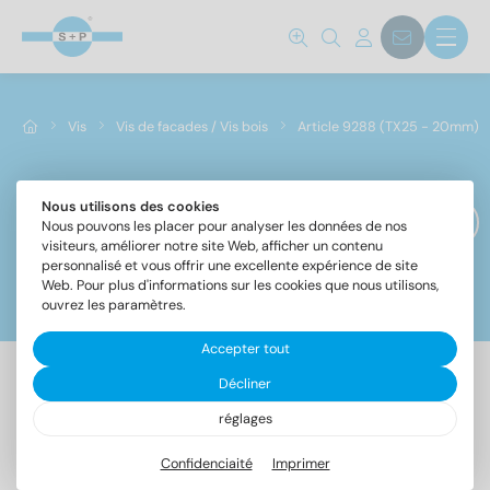
Vis
Vis de facades / Vis bois
Article 9288 (TX25 - 20mm)
Nous utilisons des cookies
Article 9288 (TX25 - 20mm)
Nous pouvons les placer pour analyser les données de nos
visiteurs, améliorer notre site Web, afficher un contenu
personnalisé et vous offrir une excellente expérience de site
Web. Pour plus d'informations sur les cookies que nous utilisons,
Filtre
ouvrez les paramètres.
Accepter tout
Décliner
17 Article trouvé
réglages
Confidenciaité
Imprimer
Désignation
UE