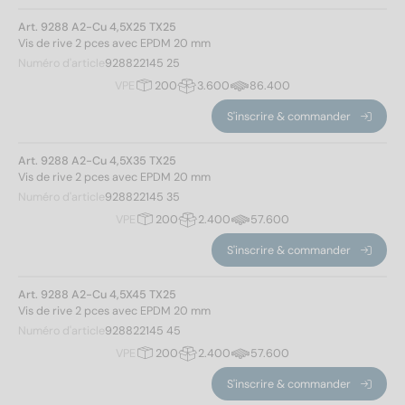
Art. 9288 A2-Cu 4,5X25 TX25
A2
(9)
Vis de rive 2 pces avec EPDM 20 mm
A2/Cu
(8)
Numéro d'article
928822145 25
VPE
200
3.600
86.400
Diamètre
S'inscrire & commander
4,5
(17)
Art. 9288 A2-Cu 4,5X35 TX25
Vis de rive 2 pces avec EPDM 20 mm
Numéro d'article
928822145 35
Longueur totale
VPE
200
2.400
57.600
S'inscrire & commander
25
(2)
Art. 9288 A2-Cu 4,5X45 TX25
Vis de rive 2 pces avec EPDM 20 mm
35
(2)
Numéro d'article
928822145 45
45
(2)
VPE
200
2.400
57.600
60
(2)
65
(2)
S'inscrire & commander