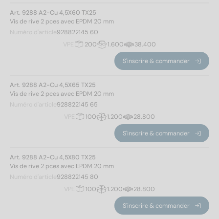
80
(2)
Art. 9288 A2-Cu 4,5X60 TX25
100
(2)
Vis de rive 2 pces avec EPDM 20 mm
120
(2)
Modèle de filetage
Numéro d'article
928822145 60
150
(1)
VPE
200
1.600
38.400
Filetage à bois
(17)
S'inscrire & commander
Hauteur de la tête
Art. 9288 A2-Cu 4,5X65 TX25
Vis de rive 2 pces avec EPDM 20 mm
Numéro d'article
928822145 65
2,35
(17)
VPE
100
1.200
28.800
S'inscrire & commander
Forme de la tête
Art. 9288 A2-Cu 4,5X80 TX25
Tête bombée
(17)
Vis de rive 2 pces avec EPDM 20 mm
Numéro d'article
928822145 80
Empreinte
VPE
100
1.200
28.800
S'inscrire & commander
TX25
(17)