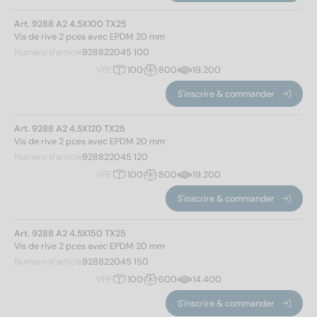
Art. 9288 A2 4,5X100 TX25
Vis de rive 2 pces avec EPDM 20 mm
Numéro d'article
928822045 100
VPE
100
800
19.200
S'inscrire & commander
Art. 9288 A2 4,5X120 TX25
Vis de rive 2 pces avec EPDM 20 mm
Numéro d'article
928822045 120
VPE
100
800
19.200
S'inscrire & commander
Art. 9288 A2 4,5X150 TX25
Norm No.
Vis de rive 2 pces avec EPDM 20 mm
Numéro d'article
928822045 150
9288
(17)
VPE
100
600
14.400
S'inscrire & commander
Matériaux