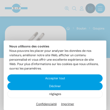
Norm No.
835
(294)
938
(329)
Boulon
Goujons
939
(327)
Matériaux
Nous utilisons des cookies
Goujons
Nous pouvons les placer pour analyser les données de nos
visiteurs, améliorer notre site Web, afficher un contenu
A2
(477)
personnalisé et vous offrir une excellente expérience de site
Web. Pour plus d'informations sur les cookies que nous utilisons,
A4
(473)
ouvrez les paramètres.
Accepter tout
Diamètre
DIN
DIN
DIN
Décliner
835
938
939
réglages
5
(120)
Confidenciaité
Imprimer
6
(120)