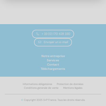
8
(120)
10
(115)
12
(115)
14
(68)
16
(104)
18
(1)
+ 33 (0) 170 428 330
Longueur totale
20
(96)
Envoyer un e-mail
22
(3)
24
(88)
16
(20)
Notre entreprise
Services
20
(30)
Contact
25
(32)
Téléchargements
30
(40)
35
(48)
Informations obligatoires
Protection de données
40
(48)
Conditions generale de vente
Mentions légales
45
(53)
Appliquer un filtre
50
(52)
Modèle de filetage
©
Copyright 2025 S+P France. Tous les droits réservés.
55
(52)