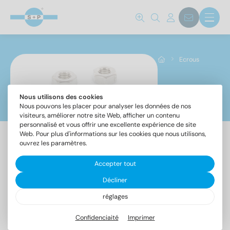
Norm No.
315
(38)
Ecrous
431
(22)
439
(140)
Nous utilisons des cookies
Ecrous
466
(8)
Nous pouvons les placer pour analyser les données de nos
467
(8)
visiteurs, améliorer notre site Web, afficher un contenu
personnalisé et vous offrir une excellente expérience de site
546
(16)
Web. Pour plus d'informations sur les cookies que nous utilisons,
557
(13)
ouvrez les paramètres.
562
(16)
Matériaux
Accepter tout
582
(46)
Anneau
Ecrous
Ecrous
Ecrous
Ecrous
Ecrous
917
(35)
pour
à
à
à
à
à
Décliner
sangle
anneau
cage
douilles
sertir,
souder
928
(12)
réglages
1.4462
(7)
pour
avec
six
929
(16)
1.4529
(7)
epaisseur
tête
pans
Confidenciaité
Imprimer
934
(226)
de
fraisée
1.4828
(3)