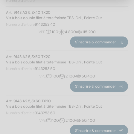
Numéro d'article
50
(1)
Art. 9143 A2 5,3X40 TX20
60
(1)
Vis à bois double filet à tête fraisée TBS-Drill, Pointe Cut
70
(1)
Numéro d'article
9143253 40
80
(1)
VPE
100
4.800
115.200
90
(1)
S'inscrire & commander
100
(1)
Modèle de filetage
Art. 9143 A2 5,3X50 TX20
Vis à bois double filet à tête fraisée TBS-Drill, Pointe Cut
Filetage de vis pour panneaux d'aggloméré
(7)
Numéro d'article
9143253 50
VPE
100
2.100
50.400
Hauteur de la tête
S'inscrire & commander
3
(7)
Art. 9143 A2 5,3X60 TX20
Vis à bois double filet à tête fraisée TBS-Drill, Pointe Cut
Numéro d'article
9143253 60
Forme de la tête
Appliquer un filtre
VPE
100
2.100
50.400
S'inscrire & commander
Tête fraisée
(7)