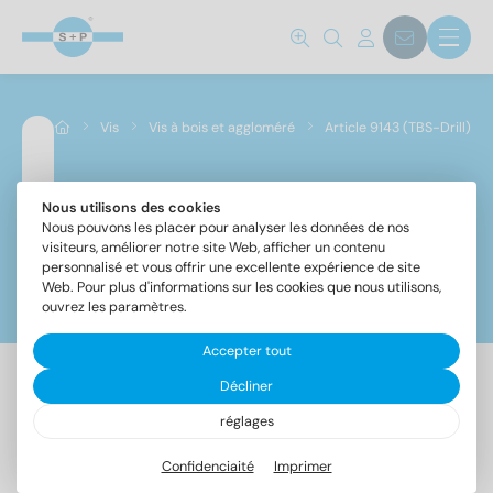
Norm No.
9143
(7)
Vis
Vis à bois et aggloméré
Article 9143 (TBS-Drill)
Matériaux
A2
(7)
Nous utilisons des cookies
Article 9143 (TBS-Drill)
Nous pouvons les placer pour analyser les données de nos
visiteurs, améliorer notre site Web, afficher un contenu
personnalisé et vous offrir une excellente expérience de site
Diamètre
Web. Pour plus d'informations sur les cookies que nous utilisons,
Filtre
ouvrez les paramètres.
5,3
(7)
Accepter tout
Décliner
Longueur totale
7 Article trouvé
réglages
Confidenciaité
Imprimer
Désignation
UE
40
(1)