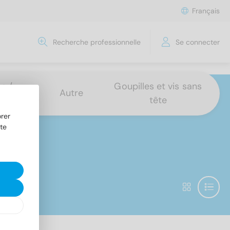
Français
Recherche professionnelle
Se connecter
s /
Goupilles et vis sans
Autre
tête
rer
te