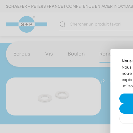
SCHAEFER + PETERS FRANCE
| COMPETENCE EN ACIER INOXYDAB
Ecrous
Vis
Boulon
Rondelles
Nous 
Nous 
notre 
expér
Rondelles
utilis
NF