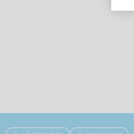
+ 33 (0) 170 428 330
Envoyer un e-mail