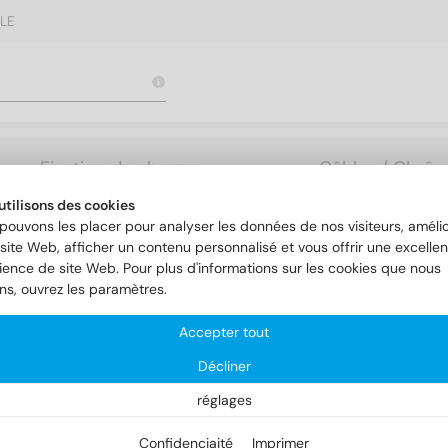
LE
Fixation de charges
Câbles / Chaîne
lourdes
Accessoires
utilisons des cookies
pouvons les placer pour analyser les données de nos visiteurs, amélio
site Web, afficher un contenu personnalisé et vous offrir une excellen
ience de site Web. Pour plus d'informations sur les cookies que nous
Rondelles AFNOR
NFE 25-514
ons, ouvrez les paramètres.
Accepter tout
E 25-514
Décliner
réglages
Confidenciaité
Imprimer