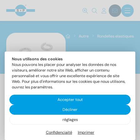
Norm No.
127 B
(59)
128 A
(32)
Autre
Rondelles elastiques
7980
(30)
Matériaux
Nous utilisons des cookies
Rondelles elastiques
Nous pouvons les placer pour analyser les données de nos
visiteurs, améliorer notre site Web, afficher un contenu
A1
(57)
personnalisé et vous offrir une excellente expérience de site
Web. Pour plus d'informations sur les cookies que nous utilisons,
A4
(57)
ouvrez les paramètres.
A5
(7)
Accepter tout
DIN
DIN
DIN
Diamètre intérieur
Décliner
127
128
7980
réglages
Confidenciaité
Imprimer
2,1
(4)