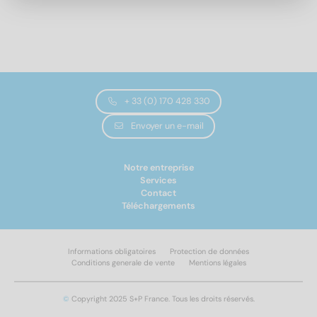
2,2
(1)
2,3
(1)
2,6
(4)
3,1
(6)
3,5
(1)
3,6
(5)
+ 33 (0) 170 428 330
4,1
(6)
Diamètre extérieur
Envoyer un e-mail
5,1
(6)
6,1
(7)
Notre entreprise
7,1
(2)
Services
4,4
(4)
8,1
(7)
Contact
4,8
(2)
Téléchargements
10,2
(7)
5,1
(4)
12,2
(7)
5,6
(2)
14,2
(6)
Informations obligatoires
Protection de données
6,1
(2)
Conditions generale de vente
Mentions légales
16,2
(7)
6,2
(4)
Appliquer un filtre
18,2
(6)
6,7
(4)
©
Copyright 2025 S+P France. Tous les droits réservés.
20,2
(7)
7
(2)