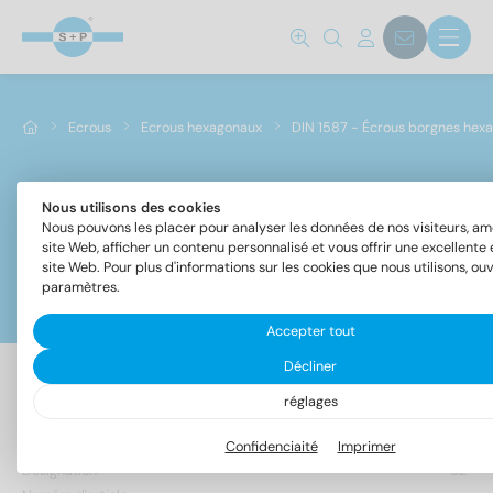
Ecrous
Ecrous hexagonaux
DIN 1587 - Écrous borgnes hex
Nous utilisons des cookies
DIN 1587 - Écrous borgnes hexagonaux, forme haut
Nous pouvons les placer pour analyser les données de nos visiteurs, am
site Web, afficher un contenu personnalisé et vous offrir une excellente
site Web. Pour plus d'informations sur les cookies que nous utilisons, ouv
paramètres.
Filtre
Accepter tout
Décliner
réglages
80 Article trouvé
Confidenciaité
Imprimer
Désignation
UE