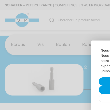
SCHAEFER + PETERS FRANCE
| COMPETENCE EN ACIER INOXYDAB
Ecrous
Vis
Boulon
Rondelles
Nous 
Nous 
notre 
expér
Autre
utilis
Ar