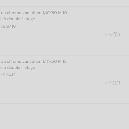
er au chrome vanadium 1/4"X50 M 10
s à double filetage
le
916410
VPE
1
er au chrome vanadium 1/4"X50 M 12
s à double filetage
le
916412
VPE
1