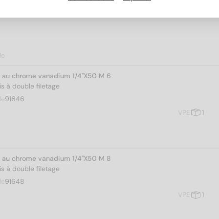
le
er au chrome vanadium 1/4"X50 M 6
s à double filetage
le
91646
VPE
1
er au chrome vanadium 1/4"X50 M 8
s à double filetage
le
91648
VPE
1