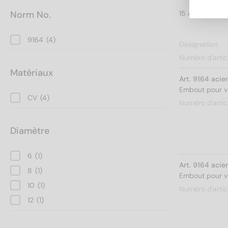
Norm No.
9164
(4)
Désignation
Numéro d'artic
Matériaux
Art. 9164 aci
Embout pour vi
CV
(4)
Numéro d'artic
Diamètre
6
(1)
Art. 9164 aci
8
(1)
Embout pour vi
10
(1)
Numéro d'artic
12
(1)