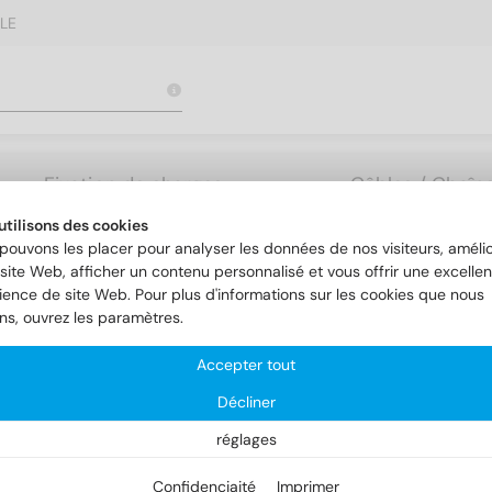
LE
Fixation de charges
Câbles / Chaîne
lourdes
Accessoires
utilisons des cookies
pouvons les placer pour analyser les données de nos visiteurs, amélio
site Web, afficher un contenu personnalisé et vous offrir une excellen
ience de site Web. Pour plus d'informations sur les cookies que nous
Outils
Article 9164
ons, ouvrez les paramètres.
Accepter tout
ticle 9164
Décliner
réglages
Confidenciaité
Imprimer