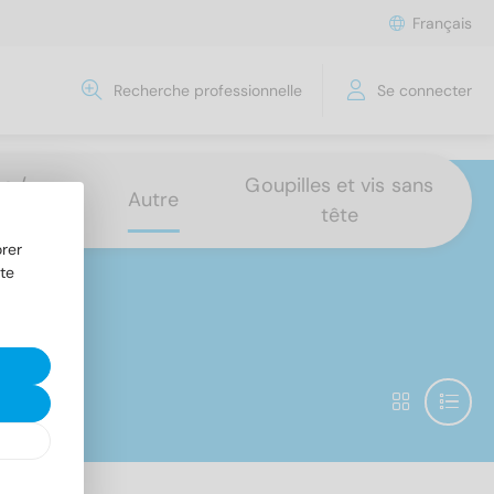
Français
Recherche professionnelle
Se connecter
s /
Goupilles et vis sans
Autre
tête
rer
te