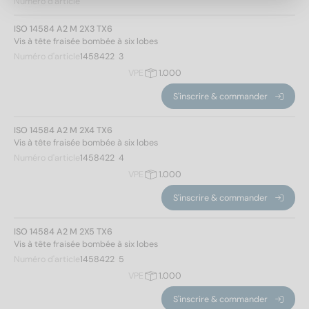
Numéro d'article
5
(50)
6
(48)
ISO 14584 A2 M 2X3 TX6
Vis à tête fraisée bombée à six lobes
8
(24)
Numéro d'article
1458422  3
Longueur totale
VPE
1.000
S'inscrire & commander
3
(2)
ISO 14584 A2 M 2X4 TX6
4
(6)
Vis à tête fraisée bombée à six lobes
Numéro d'article
1458422  4
5
(8)
VPE
1.000
6
(10)
8
(12)
S'inscrire & commander
10
(12)
ISO 14584 A2 M 2X5 TX6
12
(14)
Vis à tête fraisée bombée à six lobes
14
(12)
Modèle de filetage
Numéro d'article
1458422  5
16
(14)
Appliquer un filtre
VPE
1.000
18
(12)
Métrique
(254)
S'inscrire & commander
20
(14)