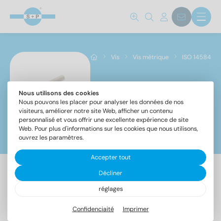
Norm No.
14584
(254)
Vis
Vis métrique
ISO 14584
Matériaux
A2
(127)
Nous utilisons des cookies
ISO 14584
Nous pouvons les placer pour analyser les données de nos
A4
(127)
visiteurs, améliorer notre site Web, afficher un contenu
personnalisé et vous offrir une excellente expérience de site
Web. Pour plus d'informations sur les cookies que nous utilisons,
Filtre
Diamètre
ouvrez les paramètres.
Accepter tout
Décliner
2
(26)
254 Article trouvé
2,5
(24)
réglages
3
(36)
Confidenciaité
Imprimer
Désignation
UE
4
(46)