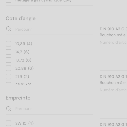
Cote d'angle
DIN 910 A2 G 
Bouchon mâle à
Numéro d'artic
10,89
(4)
14,2
(6)
18,72
(6)
20,88
(6)
21,9
(2)
DIN 910 A2 G 
Bouchon mâle à
23,91
(2)
Numéro d'artic
26,17
(10)
Empreinte
29,56
(4)
32,95
(4)
39,55
(4)
SW 10
(4)
DIN 910 A2 G 