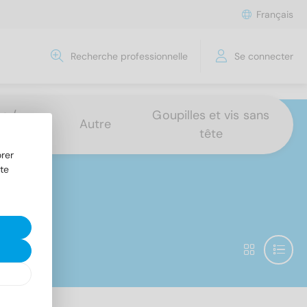
Français
Recherche professionnelle
Se connecter
s /
Goupilles et vis sans
Autre
tête
rer
te