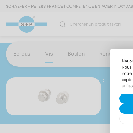
SCHAEFER + PETERS FRANCE
| COMPETENCE EN ACIER INOXYDAB
Ecrous
Vis
Boulon
Rondelles
Nous 
Nous 
notre 
expér
Vis
Vi
utilis
DI