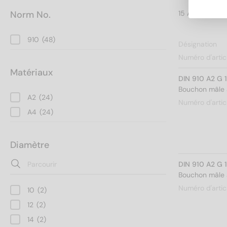
Norm No.
910
(48)
Désignation
Numéro d'artic
Matériaux
DIN 910 A2 G 
Bouchon mâle à
A2
(24)
Numéro d'artic
A4
(24)
Diamètre
DIN 910 A2 G 
Bouchon mâle à
Numéro d'artic
10
(2)
12
(2)
14
(2)