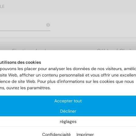
LE
Fixation de charges
Câbles / Chaîne
lourdes
Accessoires
utilisons des cookies
pouvons les placer pour analyser les données de nos visiteurs, amélio
site Web, afficher un contenu personnalisé et vous offrir une excellen
ience de site Web. Pour plus d'informations sur les cookies que nous
s de fermeture
DIN 910
ons, ouvrez les paramètres.
Accepter tout
N 910
Décliner
réglages
Confidenciaité
Imprimer