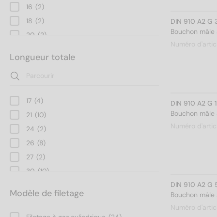
16
(2)
18
(2)
DIN 910 A2 G 
Bouchon mâle à
20
(2)
Numéro d'artic
22
(2)
Longueur totale
24
(2)
26
(2)
27
(2)
17
(4)
DIN 910 A2 G 
30
(4)
Bouchon mâle à
21
(10)
Numéro d'artic
24
(2)
26
(8)
27
(2)
30
(10)
DIN 910 A2 G 
32
(4)
Modèle de filetage
Bouchon mâle à
33
(4)
Numéro d'artic
40
(4)
Filetage à gaz cylindrique
(24)