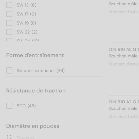
Bouchon mâle à
SW 13
(6)
Numéro d'artic
SW 17
(6)
SW 19
(8)
SW 22
(2)
SW 24
(10)
DIN 910 A2 G 
SW 27
(4)
Forme d'entraînement
Bouchon mâle à
SW 30
(4)
Numéro d'artic
SW 36
(4)
Six pans extérieurs
(48)
Résistance de traction
DIN 910 A2 G 
500
(48)
Bouchon mâle à
Numéro d'artic
Diamètre en pouces