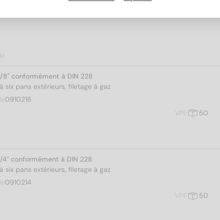
le
1/8" conformément à DIN 228
 six pans extérieurs, filetage à gaz
le
0910218
VPE
50
1/4" conformément à DIN 228
 six pans extérieurs, filetage à gaz
le
0910214
VPE
50