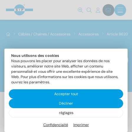
Câbles / Chaînes / Accessoires
Accessoires
Article 9620
Nous utilisons des cookies
Article 9620
Nous pouvons les placer pour analyser les données de nos
visiteurs, améliorer notre site Web, afficher un contenu
personnalisé et vous offrir une excellente expérience de site
Web. Pour plus d'informations sur les cookies que nous utilisons,
Filtre
ouvrez les paramètres.
Accepter tout
Norm No.
Décliner
19 Article trouvé
réglages
9620
(19)
Confidenciaité
Imprimer
Désignation
UE