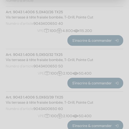
Numéro d'article
40
(3)
50
(3)
Art. 9043 1.4006 5,0X40/26 TX25
60
(3)
Vis terrasse à tête fraisée bombée, T-Drill, Pointe Cut
Numéro d'article
9043400650 40
70
(3)
VPE
100
4.800
115.200
80
(3)
S'inscrire & commander
Modèle de filetage
Art. 9043 1.4006 5,0X50/32 TX25
Vis terrasse à tête fraisée bombée, T-Drill, Pointe Cut
Filetage de vis pour panneaux d'aggloméré
(15)
Numéro d'article
9043400650 50
VPE
100
2.100
50.400
Hauteur de la tête
S'inscrire & commander
3
(15)
Art. 9043 1.4006 5,0X60/39 TX25
Vis terrasse à tête fraisée bombée, T-Drill, Pointe Cut
Numéro d'article
9043400650 60
Forme de la tête
Appliquer un filtre
VPE
100
2.100
50.400
Tête décorative
(15)
S'inscrire & commander