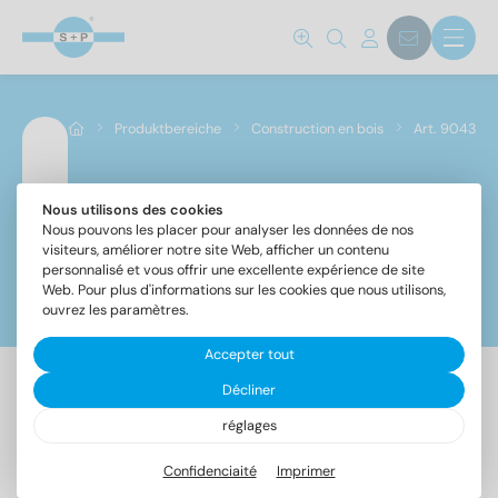
Norm No.
9043
(15)
Produktbereiche
Construction en bois
Art. 9043
Matériaux
A2
(5)
Nous utilisons des cookies
Art. 9043
Nous pouvons les placer pour analyser les données de nos
A4
(5)
visiteurs, améliorer notre site Web, afficher un contenu
C1
(5)
personnalisé et vous offrir une excellente expérience de site
Web. Pour plus d'informations sur les cookies que nous utilisons,
Filtre
ouvrez les paramètres.
Diamètre
Accepter tout
5
(15)
Décliner
15 Article trouvé
réglages
Longueur totale
Confidenciaité
Imprimer
Désignation
UE