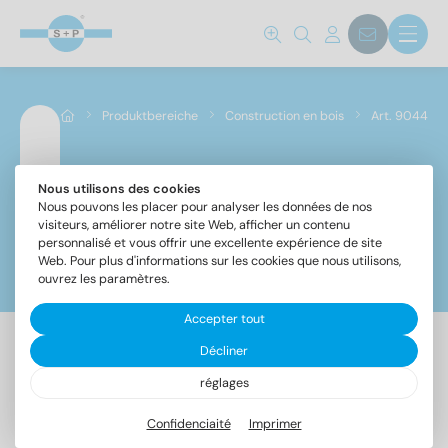
Norm No.
9044
(57)
Produktbereiche
Construction en bois
Art. 9044
Matériaux
A2
(57)
Nous utilisons des cookies
Art. 9044
Nous pouvons les placer pour analyser les données de nos
visiteurs, améliorer notre site Web, afficher un contenu
personnalisé et vous offrir une excellente expérience de site
Diamètre
Web. Pour plus d'informations sur les cookies que nous utilisons,
Filtre
ouvrez les paramètres.
4
(11)
Accepter tout
4,5
(13)
5
(14)
Décliner
57 Article trouvé
6
(19)
réglages
Confidenciaité
Imprimer
Désignation
UE
Longueur totale