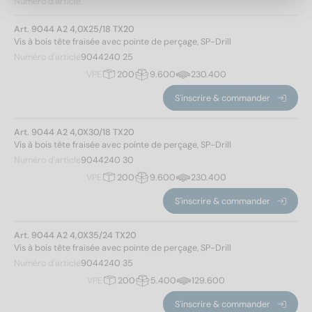
Numéro d'article
Art. 9044 A2 4,0X25/18 TX20
Vis à bois tête fraisée avec pointe de perçage, SP-Drill
25
(3)
Numéro d'article
9044240 25
30
(4)
VPE
200
9.600
230.400
35
(4)
S'inscrire & commander
40
(4)
45
(4)
Art. 9044 A2 4,0X30/18 TX20
50
(4)
Vis à bois tête fraisée avec pointe de perçage, SP-Drill
55
(4)
Numéro d'article
9044240 30
60
(4)
VPE
200
9.600
230.400
Modèle de filetage
65
(4)
S'inscrire & commander
70
(4)
Filetage de vis pour panneaux d'aggloméré
(57)
80
(4)
Art. 9044 A2 4,0X35/24 TX20
90
(3)
Vis à bois tête fraisée avec pointe de perçage, SP-Drill
Forme de la tête
Numéro d'article
9044240 35
100
(3)
Appliquer un filtre
VPE
200
5.400
129.600
110
(1)
Tête fraisée
(57)
120
(2)
S'inscrire & commander