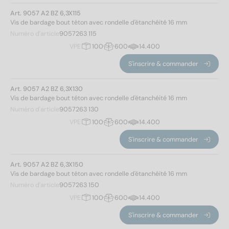
Longueur totale
Art. 9057 A2 BZ 6,3X115
Vis de bardage bout téton avec rondelle d'étanchéité 16 mm
Numéro d'article
9057263 115
13
(1)
VPE
100
600
14.400
16
(2)
S'inscrire & commander
19
(2)
25
(2)
Art. 9057 A2 BZ 6,3X130
Vis de bardage bout téton avec rondelle d'étanchéité 16 mm
32
(2)
Numéro d'article
9057263 130
38
(2)
VPE
100
600
14.400
40
(1)
45
(2)
S'inscrire & commander
Modèle de filetage
50
(2)
Art. 9057 A2 BZ 6,3X150
55
(1)
Filetage à bois
(28)
Vis de bardage bout téton avec rondelle d'étanchéité 16 mm
60
(1)
Filetage à tôle
(22)
Numéro d'article
9057263 150
64
(2)
VPE
100
600
14.400
70
(2)
Hauteur de la tête
S'inscrire & commander
75
(2)