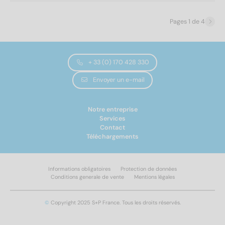
80
(1)
4,6
(50)
85
(1)
Pages 1 de 4
90
(2)
Forme de la tête
100
(2)
115
(2)
Tête six pans
(50)
+ 33 (0) 170 428 330
130
(2)
Envoyer un e-mail
150
(2)
Empreinte
175
(2)
200
(2)
Notre entreprise
SW 3/8"
(50)
Services
220
(2)
Contact
240
(2)
Téléchargements
Forme d'entraînement
260
(2)
280
(2)
Six pans extérieurs
(50)
Informations obligatoires
Protection de données
300
(2)
Conditions generale de vente
Mentions légales
Longueur du filetage
©
Copyright 2025 S+P France. Tous les droits réservés.