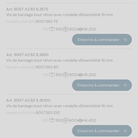
Art. 9057 A2 BZ 6,3X75
Vis de bardage bout téton avec rondelle d'étanchéité 16 mm
Numéro d'article
9057263 75
Norm No.
VPE
100
800
19.200
9057 A
(28)
S'inscrire & commander
9057 BZ
(22)
Art. 9057 A2 BZ 6,3X90
Vis de bardage bout téton avec rondelle d'étanchéité 16 mm
Matériaux
Numéro d'article
9057263 90
VPE
100
800
19.200
A2
(50)
S'inscrire & commander
Diamètre
Art. 9057 A2 BZ 6,3X100
Vis de bardage bout téton avec rondelle d'étanchéité 16 mm
Numéro d'article
9057263 100
6,3
(22)
VPE
100
600
14.400
6,5
(28)
S'inscrire & commander