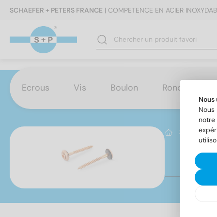
SCHAEFER + PETERS FRANCE
| COMPETENCE EN ACIER INOXYDAB
Ecrous
Vis
Boulon
Rondelles
Nous 
Nous 
notre 
expér
Produktb
utilis
Ar