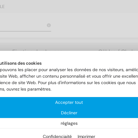
LE
Fixation de charges
Câbles / Chaîne
lourdes
Accessoires
utilisons des cookies
pouvons les placer pour analyser les données de nos visiteurs, amélio
site Web, afficher un contenu personnalisé et vous offrir une excellen
ience de site Web. Pour plus d'informations sur les cookies que nous
ereiche
Construction de toitures et de façades
Art. 9067
ons, ouvrez les paramètres.
Accepter tout
t. 9067
Décliner
réglages
Confidenciaité
Imprimer