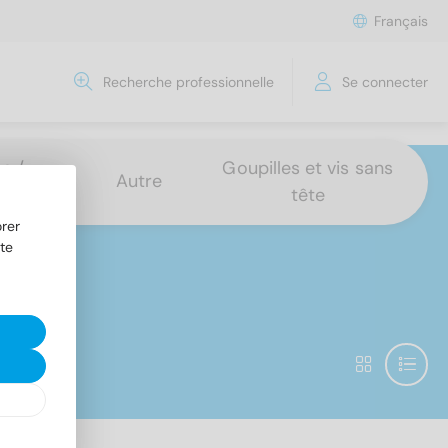
Français
Recherche professionnelle
Se connecter
s /
Goupilles et vis sans
Autre
tête
rer
te