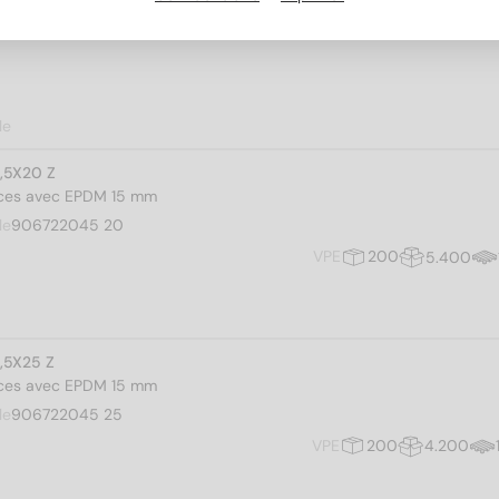
le
4,5X20 Z
 pces avec EPDM 15 mm
le
906722045 20
VPE
200
5.400
4,5X25 Z
 pces avec EPDM 15 mm
le
906722045 25
VPE
200
4.200