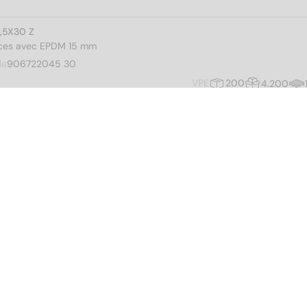
4,5X30 Z
 pces avec EPDM 15 mm
le
906722045 30
VPE
200
4.200
4,5X35 Z
 pces avec EPDM 15 mm
le
906722045 35
VPE
200
3.600
4,5X40 Z
 pces avec EPDM 15 mm
le
906722045 40