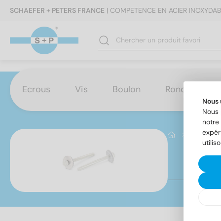
SCHAEFER + PETERS FRANCE
| COMPETENCE EN ACIER INOXYDAB
Ecrous
Vis
Boulon
Rondelles
Nous 
Nous 
notre 
expér
Produktb
utilis
Ar