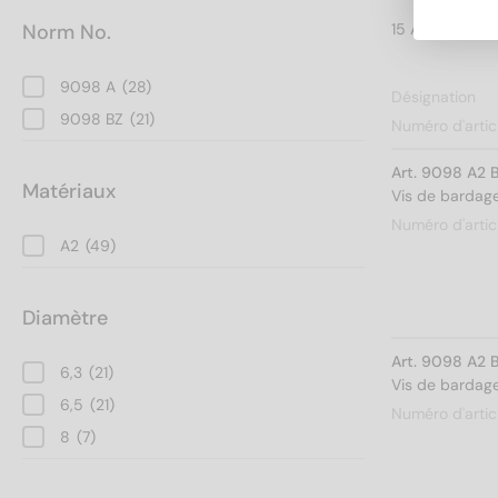
Norm No.
9098 A
(28)
Désignation
9098 BZ
(21)
Numéro d'artic
Art. 9098 A2 
Matériaux
Vis de bardage
Numéro d'artic
A2
(49)
Diamètre
Art. 9098 A2 
6,3
(21)
Vis de bardage
6,5
(21)
Numéro d'artic
8
(7)