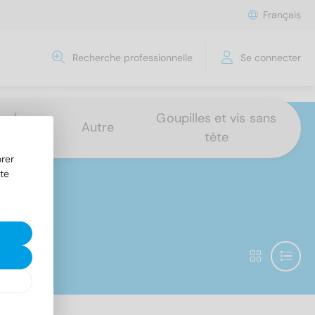
Français
Recherche professionnelle
Se connecter
s /
Goupilles et vis sans
Autre
tête
rer
te