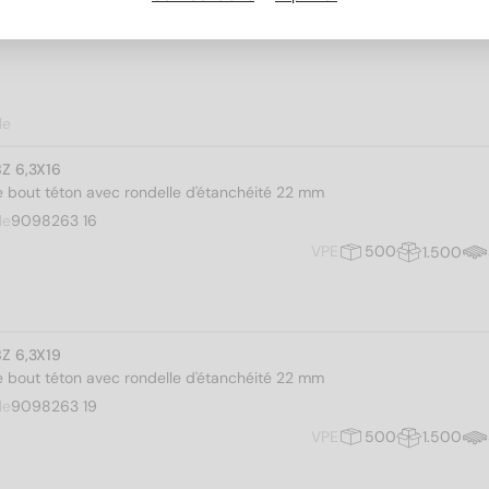
le
BZ 6,3X16
 bout téton avec rondelle d'étanchéité 22 mm
le
9098263 16
VPE
500
1.500
BZ 6,3X19
 bout téton avec rondelle d'étanchéité 22 mm
le
9098263 19
VPE
500
1.500