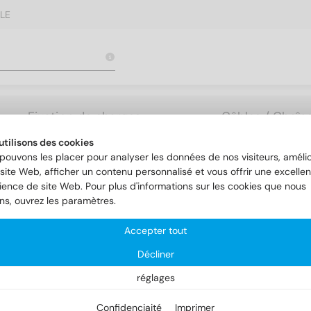
LE
Fixation de charges
Câbles / Chaîne
lourdes
Accessoires
utilisons des cookies
pouvons les placer pour analyser les données de nos visiteurs, amélio
site Web, afficher un contenu personnalisé et vous offrir une excellen
ience de site Web. Pour plus d'informations sur les cookies que nous
ereiche
Construction de toitures et de façades
Art. 9098
ons, ouvrez les paramètres.
Accepter tout
t. 9098
Décliner
réglages
Confidenciaité
Imprimer