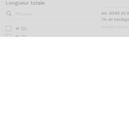
Longueur totale
Art. 9098 A2 
Vis de bardage
Numéro d'artic
16
(2)
19
(2)
25
(3)
32
(2)
38
(3)
Art. 9098 A2 
Vis de bardage
45
(2)
Numéro d'artic
50
(2)
Modèle de filetage
64
(3)
75
(2)
Filetage à bois
(21)
90
(2)
Filetage à tôle
(28)
Art. 9098 A2 
100
(3)
Vis de bardage
115
(2)
Hauteur de la tête
Numéro d'artic
125
(1)