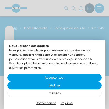
Produktbereiche
Technique de sécurité
Art. 9145
Nous utilisons des cookies
Art. 9145
Nous pouvons les placer pour analyser les données de nos
visiteurs, améliorer notre site Web, afficher un contenu
personnalisé et vous offrir une excellente expérience de site
Web. Pour plus d'informations sur les cookies que nous utilisons,
Filtre
ouvrez les paramètres.
Accepter tout
Norm No.
Décliner
4 Article trouvé
9145
(4)
réglages
Confidenciaité
Imprimer
Désignation
UE
Matériaux