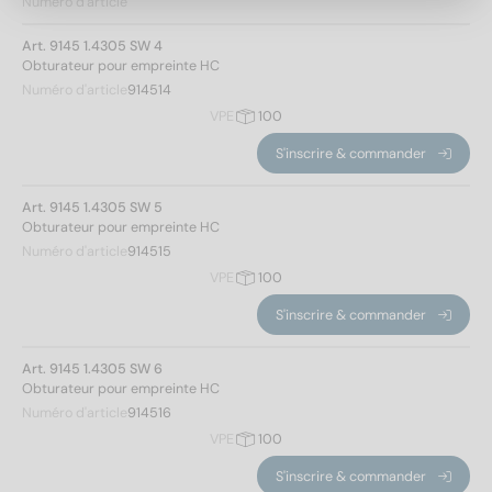
Numéro d'article
A1
(4)
Art. 9145 1.4305 SW 4
Obturateur pour empreinte HC
Numéro d'article
914514
Empreinte
VPE
100
S'inscrire & commander
SW 4
(1)
SW 5
(1)
Art. 9145 1.4305 SW 5
SW 6
(1)
Obturateur pour empreinte HC
SW 8
(1)
Numéro d'article
914515
VPE
100
Résistance de traction
S'inscrire & commander
500
(4)
Art. 9145 1.4305 SW 6
Obturateur pour empreinte HC
Numéro d'article
914516
Appliquer un filtre
VPE
100
S'inscrire & commander