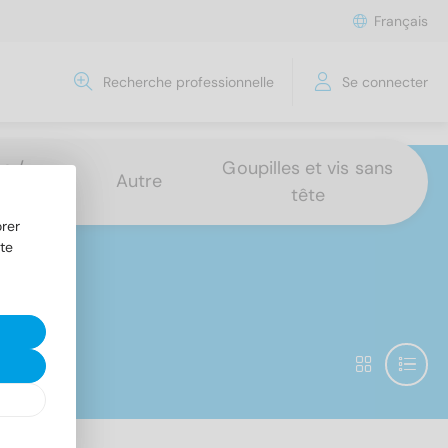
Français
Recherche professionnelle
Se connecter
s /
Goupilles et vis sans
Autre
tête
rer
te