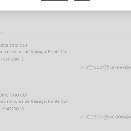
le
,0X12 TX10 CUT
avec nervures de fraisage, Pointe Cut
le
9147230 12
VPE
500
48.000
,0X16 TX10 CUT
avec nervures de fraisage, Pointe Cut
le
9147230 16
VPE
500
48.000