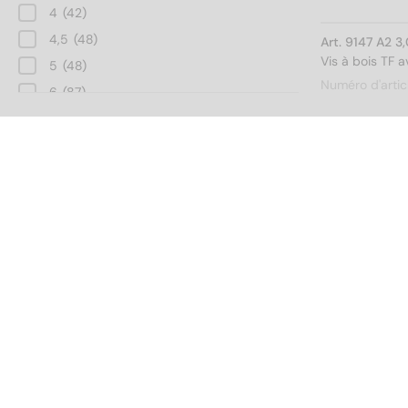
4
(42)
4,5
(48)
Art. 9147 A2 
Vis à bois TF 
5
(48)
Numéro d'artic
6
(87)
8
(90)
Longueur totale
10
(81)
Art. 9147 A2 
12
(12)
Vis à bois TF 
Numéro d'artic
16
(15)
20
(18)
25
(18)
30
(21)
35
(18)
Art. 9147 A2 
Vis à bois TF 
40
(21)
Modèle de filetage
Numéro d'artic
45
(18)