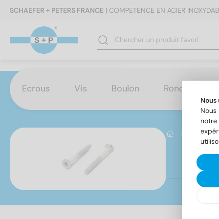
SCHAEFER + PETERS FRANCE
| COMPETENCE EN ACIER INOXYDAB
Ecrous
Vis
Boulon
Rondelles
Nous 
Nous 
notre 
expér
Produktb
utilis
Ar