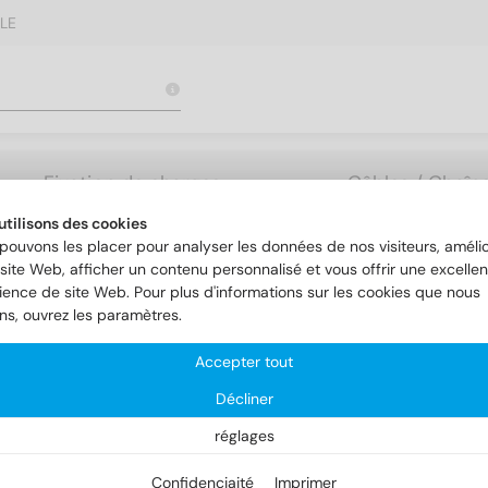
LE
Fixation de charges
Câbles / Chaîne
lourdes
Accessoires
utilisons des cookies
pouvons les placer pour analyser les données de nos visiteurs, amélio
site Web, afficher un contenu personnalisé et vous offrir une excellen
ience de site Web. Pour plus d'informations sur les cookies que nous
ereiche
Fixation solaire
Art. 9147
ons, ouvrez les paramètres.
Accepter tout
t. 9147
Décliner
réglages
Confidenciaité
Imprimer