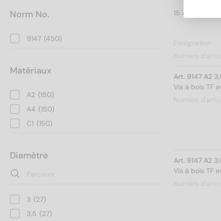
Norm No.
9147
(450)
Désignation
Numéro d'artic
Matériaux
Art. 9147 A2 3
Vis à bois TF 
A2
(150)
Numéro d'artic
A4
(150)
C1
(150)
Diamètre
Art. 9147 A2 3
Vis à bois TF 
Numéro d'artic
3
(27)
3,5
(27)