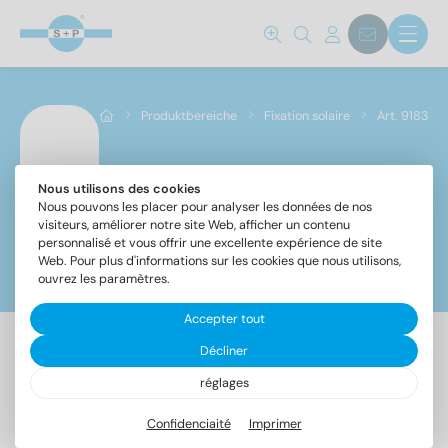
Produktbereiche
Fixation solaire
Art. 9183
Nous utilisons des cookies
Art. 9183
Nous pouvons les placer pour analyser les données de nos
visiteurs, améliorer notre site Web, afficher un contenu
personnalisé et vous offrir une excellente expérience de site
Web. Pour plus d'informations sur les cookies que nous utilisons,
Filtre
ouvrez les paramètres.
Accepter tout
Décliner
5 Article trouvé
réglages
Confidenciaité
Imprimer
Désignation
UE