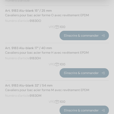
Numéro d'article
Art. 9183 Alu-blank 15° / 25 mm
Cavaliers pour bac acier forme O avec revêtement EPDM
Norm No.
Numéro d'article
91830O
VPE
100
9183
(5)
S'inscrire & commander
Matériaux
Art. 9183 Alu-blank 17° / 40 mm
Cavaliers pour bac acier forme H avec revêtement EPDM
Aluminium
(5)
Numéro d'article
91830H
VPE
100
Diamètre du trou
S'inscrire & commander
7,3
(5)
Art. 9183 Alu-blank 32° / 54 mm
Cavaliers pour bac acier forme M avec revêtement EPDM
Numéro d'article
91830M
Appliquer un filtre
VPE
100
S'inscrire & commander