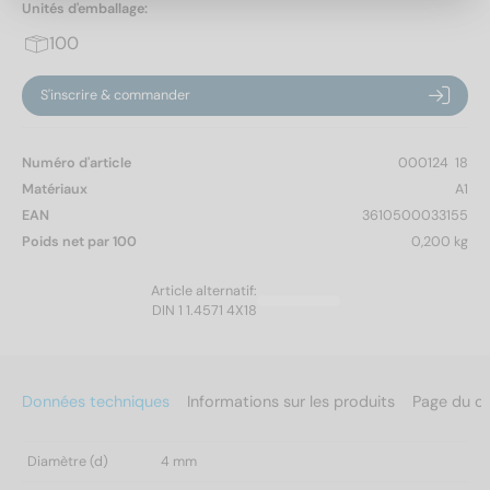
Unités d'emballage:
100
S'inscrire & commander
Numéro d'article
000124  18
Matériaux
A1
EAN
3610500033155
Poids net par 100
0,200 kg
Article alternatif:
DIN 1 1.4571 4X18
Données techniques
Informations sur les produits
Page du c
Diamètre (d)
4 mm