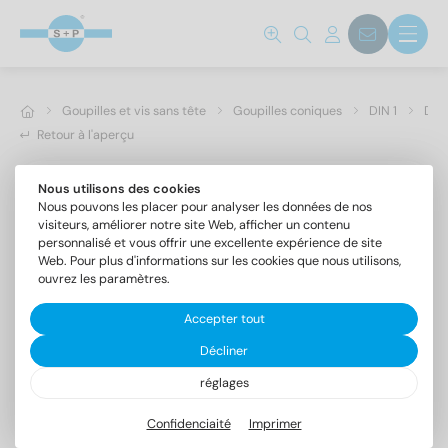
Goupilles et vis sans tête
Goupilles coniques
DIN 1
DIN 
Retour à l'aperçu
Nous utilisons des cookies
Nous pouvons les placer pour analyser les données de nos
visiteurs, améliorer notre site Web, afficher un contenu
personnalisé et vous offrir une excellente expérience de site
Web. Pour plus d'informations sur les cookies que nous utilisons,
ouvrez les paramètres.
Accepter tout
Décliner
réglages
DIN 1 1.4305 4X18
Goupilles coniques forme B, champ de tolérance h10
Confidenciaité
Imprimer