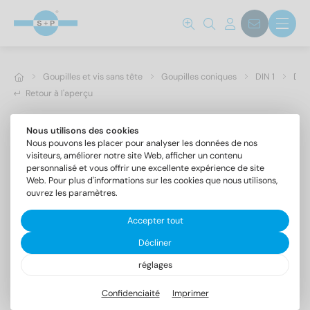
Goupilles et vis sans tête
Goupilles coniques
DIN 1
DIN
Retour à l'aperçu
Nous utilisons des cookies
Nous pouvons les placer pour analyser les données de nos
visiteurs, améliorer notre site Web, afficher un contenu
personnalisé et vous offrir une excellente expérience de site
Web. Pour plus d'informations sur les cookies que nous utilisons,
ouvrez les paramètres.
Accepter tout
Décliner
réglages
DIN 1 1.4305 5X40
Goupilles coniques forme B, champ de tolérance h10
Confidenciaité
Imprimer