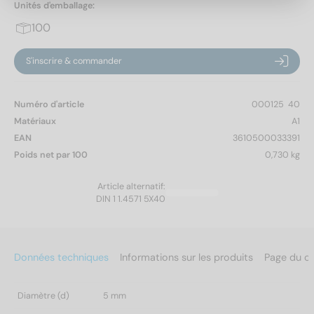
Unités d'emballage:
100
S'inscrire & commander
Numéro d'article
000125  40
Matériaux
A1
EAN
3610500033391
Poids net par 100
0,730 kg
Article alternatif:
DIN 1 1.4571 5X40
Données techniques
Informations sur les produits
Page du c
Diamètre (d)
5 mm