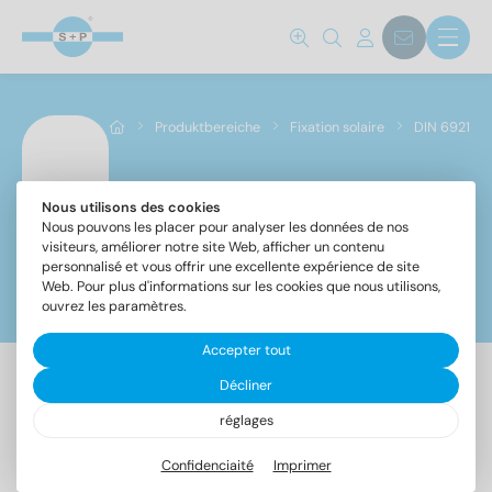
Norm No.
6921
(276)
Produktbereiche
Fixation solaire
DIN 6921
Matériaux
A2
(138)
Nous utilisons des cookies
DIN 6921
Nous pouvons les placer pour analyser les données de nos
A4
(138)
visiteurs, améliorer notre site Web, afficher un contenu
personnalisé et vous offrir une excellente expérience de site
Web. Pour plus d'informations sur les cookies que nous utilisons,
Filtre
Diamètre
ouvrez les paramètres.
Accepter tout
5
(44)
6
(52)
Décliner
276 Article trouvé
8
(56)
réglages
10
(60)
Confidenciaité
Imprimer
12
(64)
Désignation
UE