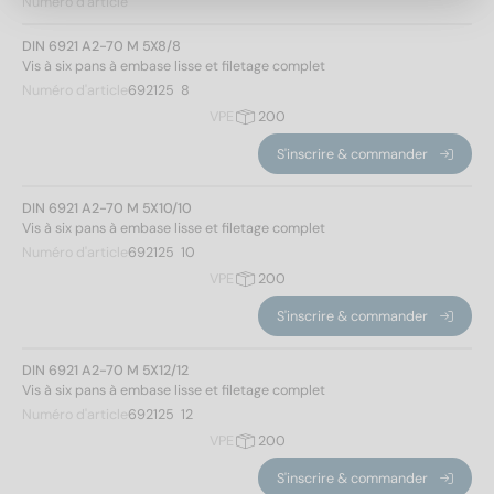
Numéro d'article
Longueur totale
DIN 6921 A2-70 M 5X8/8
Vis à six pans à embase lisse et filetage complet
Numéro d'article
692125  8
VPE
200
8
(8)
S'inscrire & commander
10
(8)
12
(12)
DIN 6921 A2-70 M 5X10/10
16
(16)
Vis à six pans à embase lisse et filetage complet
20
(20)
Numéro d'article
692125  10
25
(20)
VPE
200
30
(20)
S'inscrire & commander
35
(20)
Modèle de filetage
40
(20)
DIN 6921 A2-70 M 5X12/12
Vis à six pans à embase lisse et filetage complet
45
(20)
Métrique
(276)
Numéro d'article
692125  12
50
(20)
Appliquer un filtre
VPE
200
55
(16)
Hauteur de la tête
60
(16)
S'inscrire & commander