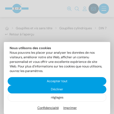
Goupilles et vis sans tête
Goupilles cylindriques
DIN 7
Retour à l'aperçu
Nous utilisons des cookies
Nous pouvons les placer pour analyser les données de nos
visiteurs, améliorer notre site Web, afficher un contenu
personnalisé et vous offrir une excellente expérience de site
Web. Pour plus d'informations sur les cookies que nous utilisons,
ouvrez les paramètres.
Accepter tout
Décliner
réglages
DIN 7 1.4305 0,8m6X5
Goupilles cylindriques forme A, tolérance m6
Confidenciaité
Imprimer