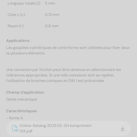
Longueur totale (l)
5 mm
Cote c (c)
0,13 mm
Rayon (r)
0,8 mm
Applications
Les goupilles cylindriques de cette forme sont utilisées pour fixer deux
ou plusieurs éléments.
Une connexion par friction peut être obtenue en sélectionnant les
tolérances appropriées. Si une telle connexion doit se repéter,
l'utilisation de broches coniques en DIN 1 est préconisée.
Champ d'application
Génie mécanique
Caractéristiques
- forme A
Online-Katalog 2023 DE-EN komprimiert
124.pdf