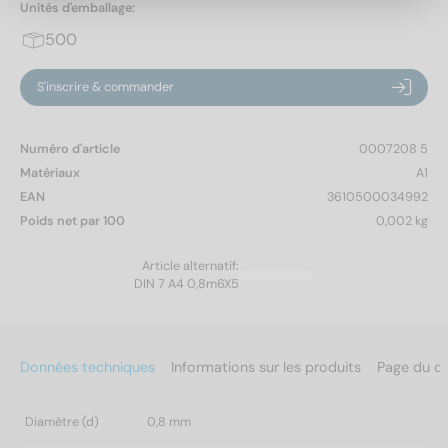
Unités d'emballage:
500
S'inscrire & commander
Numéro d'article
0007208 5
Matériaux
A1
EAN
3610500034992
Poids net par 100
0,002 kg
Article alternatif:
DIN 7 A4 0,8m6X5
Données techniques
Informations sur les produits
Page du c
Diamètre (d)
0,8 mm