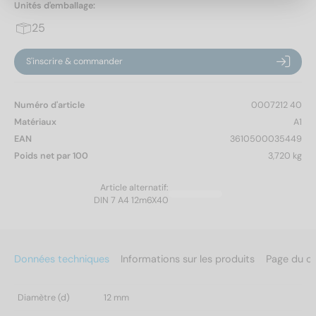
Unités d'emballage:
25
S'inscrire & commander
Numéro d'article
0007212 40
Matériaux
A1
EAN
3610500035449
Poids net par 100
3,720 kg
Article alternatif:
DIN 7 A4 12m6X40
Données techniques
Informations sur les produits
Page du c
Diamètre (d)
12 mm