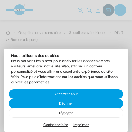
Goupilles et vis sans tête
Goupilles cylindriques
DIN 7
Retour à l'aperçu
Nous utilisons des cookies
Nous pouvons les placer pour analyser les données de nos
visiteurs, améliorer notre site Web, afficher un contenu
personnalisé et vous offrir une excellente expérience de site
Web. Pour plus d'informations sur les cookies que nous utilisons,
ouvrez les paramètres.
Accepter tout
Décliner
réglages
DIN 7 1.4305 12m6X40
Goupilles cylindriques forme A, tolérance m6
Confidenciaité
Imprimer