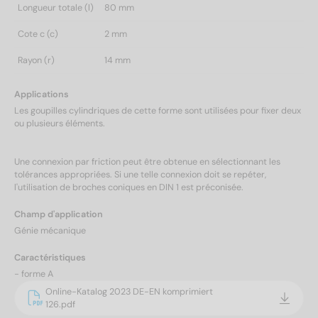
Longueur totale (l)
80 mm
Cote c (c)
2 mm
Rayon (r)
14 mm
Applications
Les goupilles cylindriques de cette forme sont utilisées pour fixer deux
ou plusieurs éléments.
Une connexion par friction peut être obtenue en sélectionnant les
tolérances appropriées. Si une telle connexion doit se repéter,
l'utilisation de broches coniques en DIN 1 est préconisée.
Champ d'application
Génie mécanique
Caractéristiques
- forme A
Online-Katalog 2023 DE-EN komprimiert
126.pdf