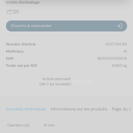
Unités d'emballage:
25
S'inscrire & commander
Numéro d'article
0007214 80
Matériaux
A1
EAN
3610500035678
Poids net par 100
9,860 kg
Article alternatif:
DIN 7 A4 14m6X80
Données techniques
Informations sur les produits
Page du c
Diamètre (d)
14 mm