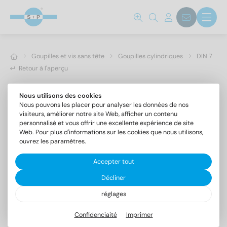
Goupilles et vis sans tête
Goupilles cylindriques
DIN 7
Retour à l'aperçu
Nous utilisons des cookies
Nous pouvons les placer pour analyser les données de nos
visiteurs, améliorer notre site Web, afficher un contenu
personnalisé et vous offrir une excellente expérience de site
Web. Pour plus d'informations sur les cookies que nous utilisons,
ouvrez les paramètres.
Accepter tout
Décliner
réglages
DIN 7 1.4305 14m6X80
Goupilles cylindriques forme A, tolérance m6
Confidenciaité
Imprimer