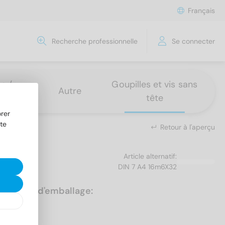
Français
Recherche professionnelle
Se connecter
s /
Goupilles et vis sans
Autre
tête
rer
te
Retour à l'aperçu
Article alternatif:
DIN 7 A4 16m6X32
Unités d'emballage:
25