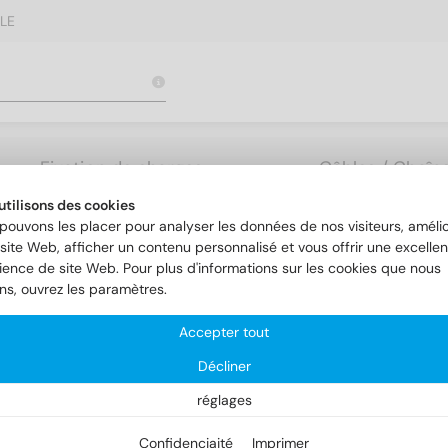
LE
Fixation de charges
Câbles / Chaîne
lourdes
Accessoires
utilisons des cookies
pouvons les placer pour analyser les données de nos visiteurs, amélio
site Web, afficher un contenu personnalisé et vous offrir une excellen
 7
DIN 7 1.4305 16m6X32
ience de site Web. Pour plus d'informations sur les cookies que nous
ons, ouvrez les paramètres.
Accepter tout
Décliner
réglages
Confidenciaité
Imprimer