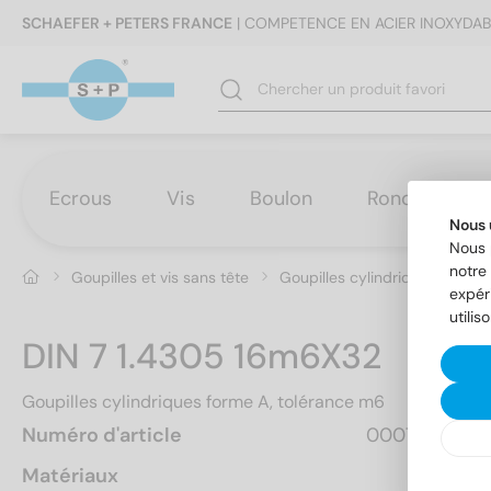
SCHAEFER + PETERS FRANCE
| COMPETENCE EN ACIER INOXYDAB
Ecrous
Vis
Boulon
Rondelles
Nous 
Nous 
notre 
Goupilles et vis sans tête
Goupilles cylindriques
DIN
expér
utilis
DIN 7 1.4305 16m6X32
Goupilles cylindriques forme A, tolérance m6
Numéro d'article
0007216 32
Matériaux
A1