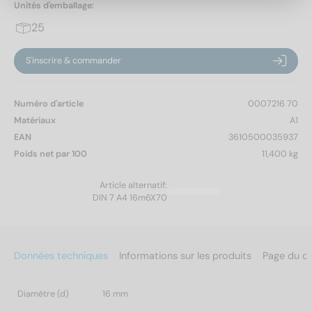
Unités d'emballage:
25
S'inscrire & commander
Numéro d'article
0007216 70
Matériaux
A1
EAN
3610500035937
Poids net par 100
11,400 kg
Article alternatif:
DIN 7 A4 16m6X70
Données techniques
Informations sur les produits
Page du c
Diamètre (d)
16 mm