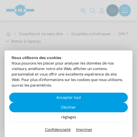
Goupilles et vis sans tête
Goupilles cylindriques
DIN 7
Retour à l'aperçu
Nous utilisons des cookies
Nous pouvons les placer pour analyser les données de nos
visiteurs, améliorer notre site Web, afficher un contenu
personnalisé et vous offrir une excellente expérience de site
Web. Pour plus d'informations sur les cookies que nous utilisons,
ouvrez les paramètres.
Accepter tout
Décliner
réglages
DIN 7 1.4305 16m6X70
Goupilles cylindriques forme A, tolérance m6
Confidenciaité
Imprimer