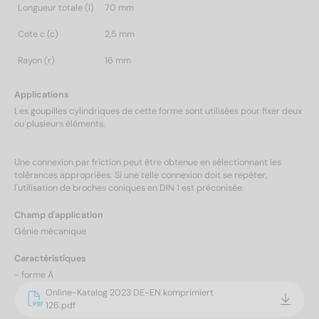
Longueur totale (l)
70 mm
Cote c (c)
2,5 mm
Rayon (r)
16 mm
Applications
Les goupilles cylindriques de cette forme sont utilisées pour fixer deux
ou plusieurs éléments.
Une connexion par friction peut être obtenue en sélectionnant les
tolérances appropriées. Si une telle connexion doit se repéter,
l'utilisation de broches coniques en DIN 1 est préconisée.
Champ d'application
Génie mécanique
Caractéristiques
- forme A
Online-Katalog 2023 DE-EN komprimiert
126.pdf