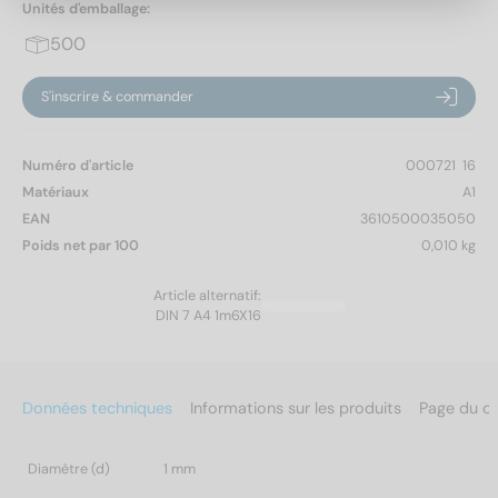
Unités d'emballage:
500
S'inscrire & commander
Numéro d'article
000721  16
Matériaux
A1
EAN
3610500035050
Poids net par 100
0,010 kg
Article alternatif:
DIN 7 A4 1m6X16
Données techniques
Informations sur les produits
Page du c
Diamètre (d)
1 mm