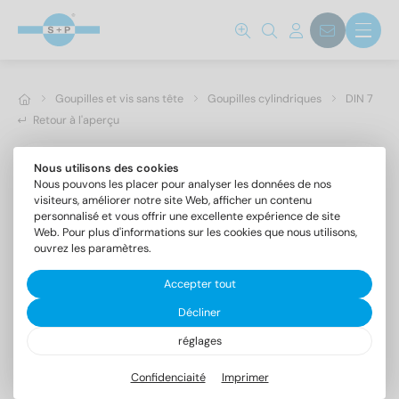
Goupilles et vis sans tête
Goupilles cylindriques
DIN 7
Retour à l'aperçu
Nous utilisons des cookies
Nous pouvons les placer pour analyser les données de nos
visiteurs, améliorer notre site Web, afficher un contenu
personnalisé et vous offrir une excellente expérience de site
Web. Pour plus d'informations sur les cookies que nous utilisons,
ouvrez les paramètres.
Accepter tout
Décliner
réglages
DIN 7 1.4305 1m6X16
Goupilles cylindriques forme A, tolérance m6
Confidenciaité
Imprimer