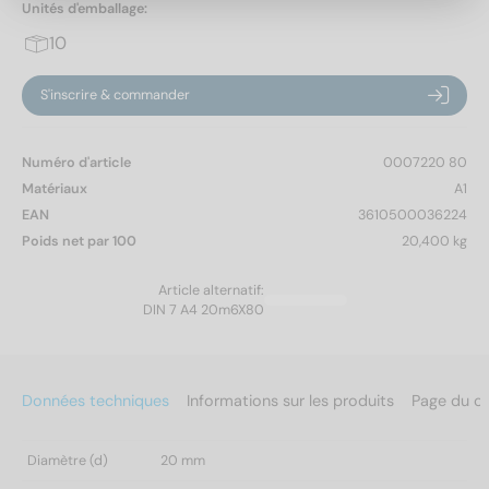
Unités d'emballage:
10
S'inscrire & commander
Numéro d'article
0007220 80
Matériaux
A1
EAN
3610500036224
Poids net par 100
20,400 kg
Article alternatif:
DIN 7 A4 20m6X80
Données techniques
Informations sur les produits
Page du c
Diamètre (d)
20 mm