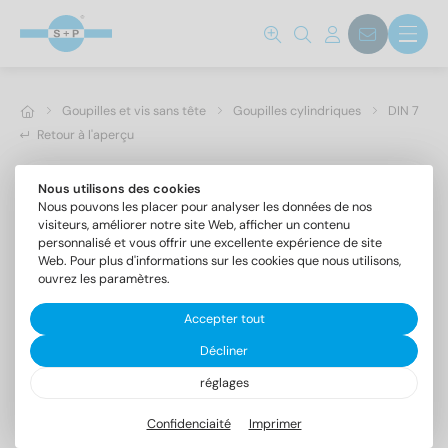
Goupilles et vis sans tête
Goupilles cylindriques
DIN 7
Retour à l'aperçu
Nous utilisons des cookies
Nous pouvons les placer pour analyser les données de nos
visiteurs, améliorer notre site Web, afficher un contenu
personnalisé et vous offrir une excellente expérience de site
Web. Pour plus d'informations sur les cookies que nous utilisons,
ouvrez les paramètres.
Accepter tout
Décliner
réglages
DIN 7 1.4305 20m6X80
Goupilles cylindriques forme A, tolérance m6
Confidenciaité
Imprimer