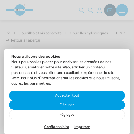
Goupilles et vis sans tête
Goupilles cylindriques
DIN 7
Retour à l'aperçu
Nous utilisons des cookies
Nous pouvons les placer pour analyser les données de nos
visiteurs, améliorer notre site Web, afficher un contenu
personnalisé et vous offrir une excellente expérience de site
Web. Pour plus d'informations sur les cookies que nous utilisons,
ouvrez les paramètres.
Accepter tout
Décliner
réglages
DIN 7 1.4305 4m6X12
Goupilles cylindriques forme A, tolérance m6
Confidenciaité
Imprimer