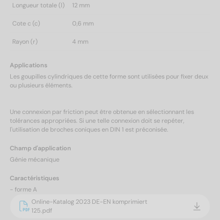
Longueur totale (l)
12 mm
Cote c (c)
0,6 mm
Rayon (r)
4 mm
Applications
Les goupilles cylindriques de cette forme sont utilisées pour fixer deux
ou plusieurs éléments.
Une connexion par friction peut être obtenue en sélectionnant les
tolérances appropriées. Si une telle connexion doit se repéter,
l'utilisation de broches coniques en DIN 1 est préconisée.
Champ d'application
Génie mécanique
Caractéristiques
- forme A
Online-Katalog 2023 DE-EN komprimiert
125.pdf