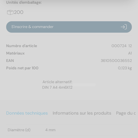
Unités d'emballage:
200
S'inscrire & commander
Numéro d'article
000724  12
Matériaux
A1
EAN
3610500036552
Poids net par 100
0,123 kg
Article alternatif:
DIN 7 A4 4m6X12
Données techniques
Informations sur les produits
Page du c
Diamètre (d)
4 mm