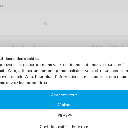
LE
Fixation de charges
Câbles / Chaîne
lourdes
Accessoires
utilisons des cookies
pouvons les placer pour analyser les données de nos visiteurs, amélio
site Web, afficher un contenu personnalisé et vous offrir une excellen
 7
DIN 7 1.4305 5m6X30
ience de site Web. Pour plus d'informations sur les cookies que nous
ons, ouvrez les paramètres.
Accepter tout
Décliner
réglages
Confidenciaité
Imprimer