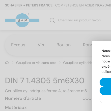
SCHAEFER + PETERS FRANCE
| COMPETENCE EN ACIER INOXYDAB
Ecrous
Vis
Boulon
Rondelles
Nous 
Nous 
notre 
Goupilles et vis sans tête
Goupilles cylindriques
DIN
expér
utilis
DIN 7 1.4305 5m6X30
Goupilles cylindriques forme A, tolérance m6
Numéro d'article
000725  30
Matériaux
A1