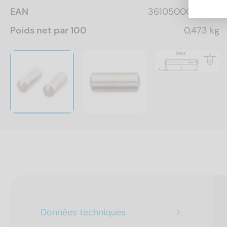
EAN
3610500036798
Poids net par 100
0,473 kg
Données techniques