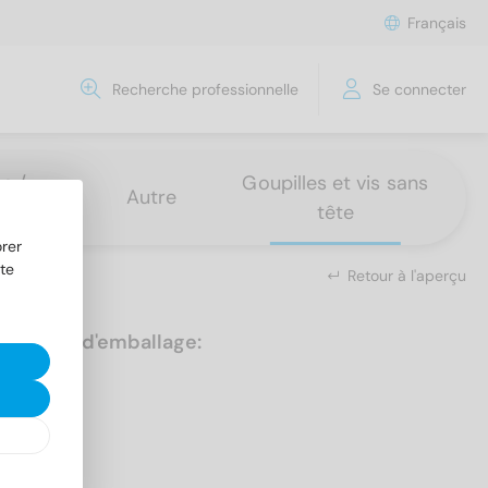
Français
Recherche professionnelle
Se connecter
s /
Goupilles et vis sans
Autre
tête
rer
te
Retour à l'aperçu
Unités d'emballage:
100