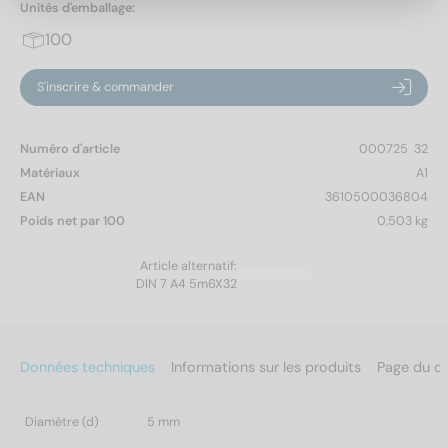
Unités d'emballage:
100
S'inscrire & commander
Numéro d'article
000725  32
Matériaux
A1
EAN
3610500036804
Poids net par 100
0,503 kg
Article alternatif:
DIN 7 A4 5m6X32
Données techniques
Informations sur les produits
Page du c
Diamètre (d)
5 mm