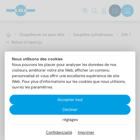
Goupilles et vis sans tête
Goupilles cylindriques
DIN 7
Retour à l'aperçu
Nous utilisons des cookies
Nous pouvons les placer pour analyser les données de nos
visiteurs, améliorer notre site Web, afficher un contenu
personnalisé et vous offrir une excellente expérience de site
Web. Pour plus d'informations sur les cookies que nous utilisons,
ouvrez les paramètres.
Accepter tout
Décliner
réglages
DIN 7 1.4305 5m6X32
Goupilles cylindriques forme A, tolérance m6
Confidenciaité
Imprimer