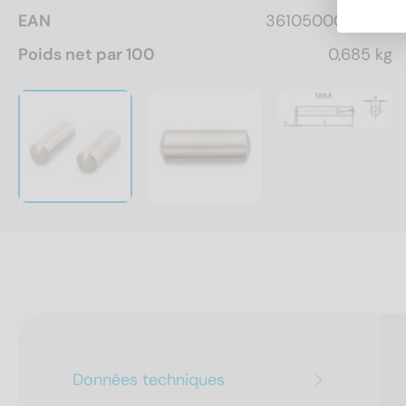
EAN
3610500036972
Poids net par 100
0,685 kg
Données techniques