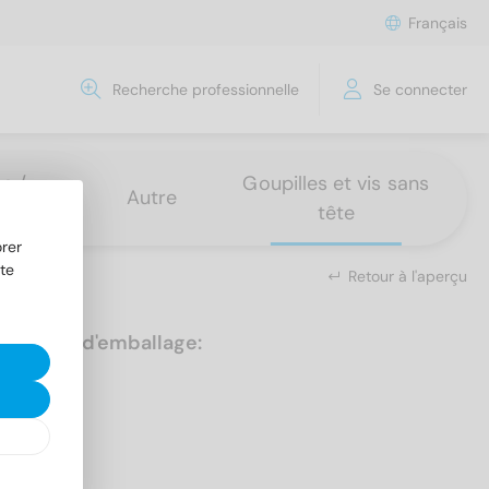
Français
Recherche professionnelle
Se connecter
s /
Goupilles et vis sans
Autre
tête
rer
te
Retour à l'aperçu
Unités d'emballage:
100