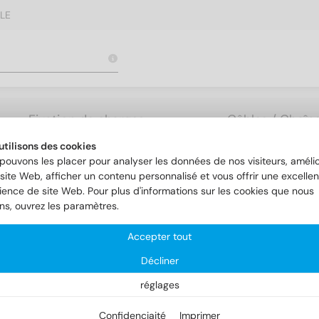
LE
Fixation de charges
Câbles / Chaîne
lourdes
Accessoires
utilisons des cookies
pouvons les placer pour analyser les données de nos visiteurs, amélio
site Web, afficher un contenu personnalisé et vous offrir une excellen
 7
DIN 7 1.4305 6m6X30
ience de site Web. Pour plus d'informations sur les cookies que nous
ons, ouvrez les paramètres.
Accepter tout
Décliner
réglages
Confidenciaité
Imprimer