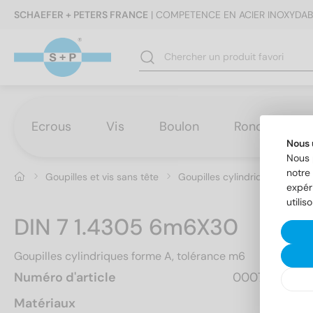
SCHAEFER + PETERS FRANCE
| COMPETENCE EN ACIER INOXYDAB
Ecrous
Vis
Boulon
Rondelles
Nous 
Nous 
notre 
Goupilles et vis sans tête
Goupilles cylindriques
DIN
expér
utilis
DIN 7 1.4305 6m6X30
Goupilles cylindriques forme A, tolérance m6
Numéro d'article
000726  30
Matériaux
A1