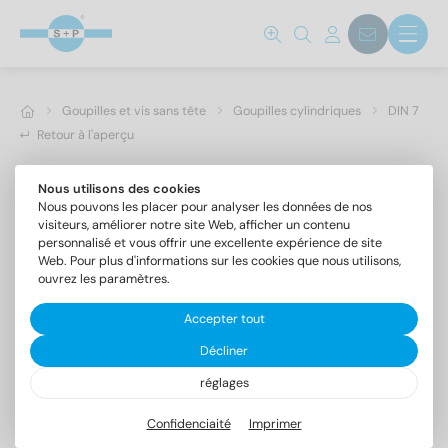
Goupilles et vis sans tête
Goupilles cylindriques
DIN 7
Retour à l'aperçu
Nous utilisons des cookies
Nous pouvons les placer pour analyser les données de nos
visiteurs, améliorer notre site Web, afficher un contenu
personnalisé et vous offrir une excellente expérience de site
Web. Pour plus d'informations sur les cookies que nous utilisons,
ouvrez les paramètres.
Accepter tout
Décliner
réglages
DIN 7 1.4305 8m6X10
Goupilles cylindriques forme A, tolérance m6
Confidenciaité
Imprimer