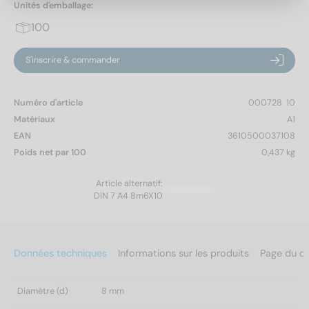
Unités d'emballage:
100
S'inscrire & commander
Numéro d'article
000728  10
Matériaux
A1
EAN
3610500037108
Poids net par 100
0,437 kg
Article alternatif:
DIN 7 A4 8m6X10
Données techniques
Informations sur les produits
Page du c
Diamètre (d)
8 mm