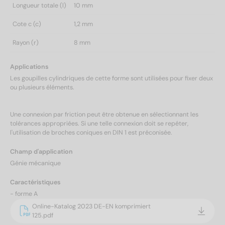
Longueur totale (l)
10 mm
Cote c (c)
1,2 mm
Rayon (r)
8 mm
Applications
Les goupilles cylindriques de cette forme sont utilisées pour fixer deux
ou plusieurs éléments.
Une connexion par friction peut être obtenue en sélectionnant les
tolérances appropriées. Si une telle connexion doit se repéter,
l'utilisation de broches coniques en DIN 1 est préconisée.
Champ d'application
Génie mécanique
Caractéristiques
- forme A
Online-Katalog 2023 DE-EN komprimiert
125.pdf