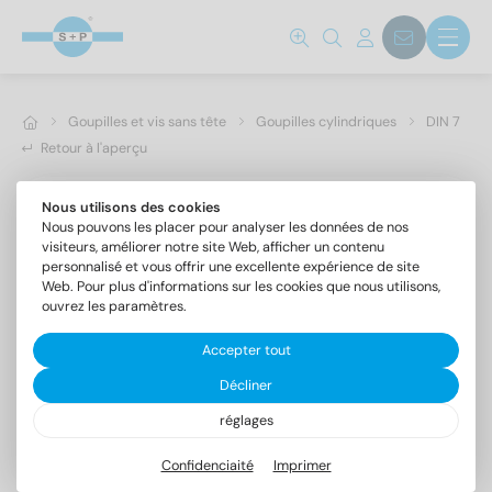
Goupilles et vis sans tête
Goupilles cylindriques
DIN 7
Retour à l'aperçu
Nous utilisons des cookies
Nous pouvons les placer pour analyser les données de nos
visiteurs, améliorer notre site Web, afficher un contenu
personnalisé et vous offrir une excellente expérience de site
Web. Pour plus d'informations sur les cookies que nous utilisons,
ouvrez les paramètres.
Accepter tout
Décliner
réglages
DIN 7 1.4305 8m6X30
Goupilles cylindriques forme A, tolérance m6
Confidenciaité
Imprimer