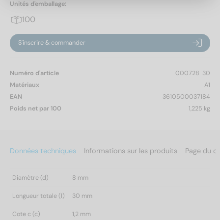
Unités d'emballage:
100
S'inscrire & commander
Numéro d'article
000728  30
Matériaux
A1
EAN
3610500037184
Poids net par 100
1,225 kg
Données techniques
Informations sur les produits
Page du c
Diamètre (d)
8 mm
Longueur totale (l)
30 mm
Cote c (c)
1,2 mm