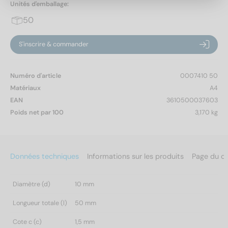
Unités d'emballage:
50
S'inscrire & commander
Numéro d'article
0007410 50
Matériaux
A4
EAN
3610500037603
Poids net par 100
3,170 kg
Données techniques
Informations sur les produits
Page du c
Diamètre (d)
10 mm
Longueur totale (l)
50 mm
Cote c (c)
1,5 mm