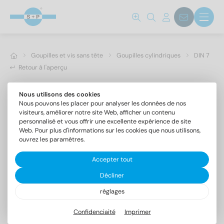
Goupilles et vis sans tête
Goupilles cylindriques
DIN 7
Retour à l'aperçu
Nous utilisons des cookies
Nous pouvons les placer pour analyser les données de nos
visiteurs, améliorer notre site Web, afficher un contenu
personnalisé et vous offrir une excellente expérience de site
Web. Pour plus d'informations sur les cookies que nous utilisons,
ouvrez les paramètres.
Accepter tout
Décliner
réglages
DIN 7 A4 10m6X50
Goupilles cylindriques forme A, tolérance m6
Confidenciaité
Imprimer