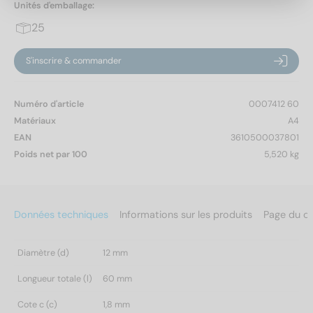
Unités d'emballage:
25
S'inscrire & commander
Numéro d'article
0007412 60
Matériaux
A4
EAN
3610500037801
Poids net par 100
5,520 kg
Données techniques
Informations sur les produits
Page du c
Diamètre (d)
12 mm
Longueur totale (l)
60 mm
Cote c (c)
1,8 mm