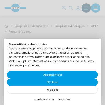
Goupilles et vis sans tête
Goupilles cylindriques
DIN 7
Retour à l'aperçu
Nous utilisons des cookies
Nous pouvons les placer pour analyser les données de nos
visiteurs, améliorer notre site Web, afficher un contenu
personnalisé et vous offrir une excellente expérience de site
Web. Pour plus d'informations sur les cookies que nous utilisons,
ouvrez les paramètres.
Accepter tout
Décliner
réglages
DIN 7 A4 12m6X60
Goupilles cylindriques forme A, tolérance m6
Confidenciaité
Imprimer