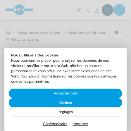
Goupilles et vis sans tête
Goupilles cylindriques
DIN 7
Retour à l'aperçu
Nous utilisons des cookies
Nous pouvons les placer pour analyser les données de nos
visiteurs, améliorer notre site Web, afficher un contenu
personnalisé et vous offrir une excellente expérience de site
Web. Pour plus d'informations sur les cookies que nous utilisons,
ouvrez les paramètres.
Accepter tout
Décliner
réglages
DIN 7 A4 14m6X18
Goupilles cylindriques forme A, tolérance m6
Confidenciaité
Imprimer