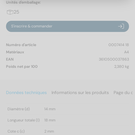
Unités d'emballage:
25
S'inscrire & commander
Numéro d'article
0007414 18
Matériaux
A4
EAN
3610500037863
Poids net par 100
2,380 kg
Données techniques
Informations sur les produits
Page du c
Diamètre (d)
14 mm
Longueur totale (l)
18 mm
Cote c (c)
2 mm