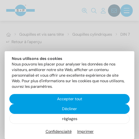
Goupilles et vis sans tête
Goupilles cylindriques
DIN 7
Retour à l'aperçu
Nous utilisons des cookies
Nous pouvons les placer pour analyser les données de nos
visiteurs, améliorer notre site Web, afficher un contenu
personnalisé et vous offrir une excellente expérience de site
Web. Pour plus d'informations sur les cookies que nous utilisons,
ouvrez les paramètres.
Accepter tout
Décliner
réglages
DIN 7 A4 1m6X20
Goupilles cylindriques forme A, tolérance m6
Confidenciaité
Imprimer