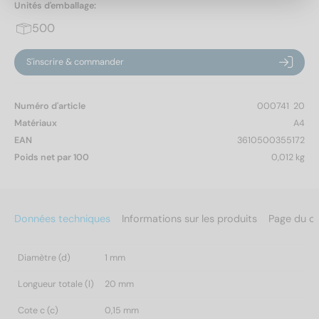
Unités d'emballage:
500
S'inscrire & commander
Numéro d'article
000741  20
Matériaux
A4
EAN
3610500355172
Poids net par 100
0,012 kg
Données techniques
Informations sur les produits
Page du c
Diamètre (d)
1 mm
Longueur totale (l)
20 mm
Cote c (c)
0,15 mm