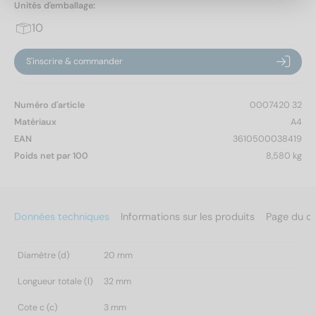
Unités d'emballage:
10
S'inscrire & commander
Numéro d'article
0007420 32
Matériaux
A4
EAN
3610500038419
Poids net par 100
8,580 kg
Données techniques
Informations sur les produits
Page du c
Diamètre (d)
20 mm
Longueur totale (l)
32 mm
Cote c (c)
3 mm