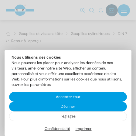
Goupilles et vis sans tête
Goupilles cylindriques
DIN 7
Retour à l'aperçu
Nous utilisons des cookies
Nous pouvons les placer pour analyser les données de nos
visiteurs, améliorer notre site Web, afficher un contenu
personnalisé et vous offrir une excellente expérience de site
Web. Pour plus d'informations sur les cookies que nous utilisons,
ouvrez les paramètres.
Accepter tout
Décliner
réglages
DIN 7 A4 20m6X32
Goupilles cylindriques forme A, tolérance m6
Confidenciaité
Imprimer